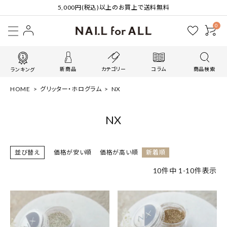
5,000円(税込)以上のお買上で送料無料
0
新商品
カテゴリー
コラム
商品検索
ランキング
HOME
グリッター・ホログラム
NX
NX
並び替え
価格が安い順
価格が高い順
新着順
10
件中
1
-
10
件表示