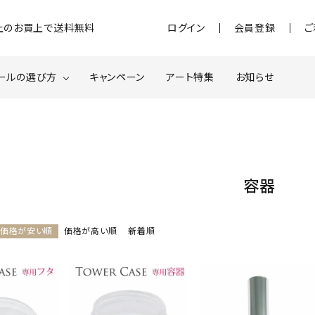
)以上のお買上で送料無料
ログイン
会員登録
ご
ールの選び方
キャンペーン
アート特集
お知らせ
ジェル
クベースジェルについて
MOMOxnail for all
ター・ホログラム
ネイルパーツ
容器
スターター
ネイルマシーン
価格が安い順
価格が高い順
新着順
品・衛生対策
在庫限り・わけあり商品
特集ページ