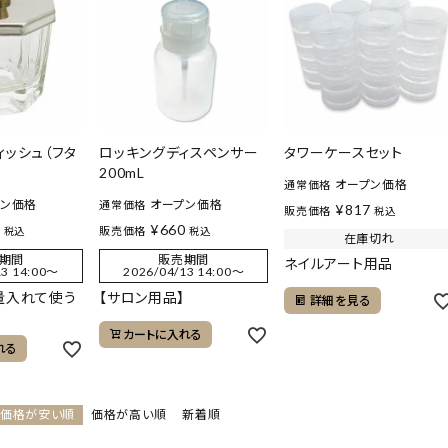
ィッシュ（フタ
ロッキングディスペンサー
タワーケースセット
200mL
オープン価格
通常価格
プン価格
オープン価格
通常価格
¥
817
販売価格
税込
8
¥
660
販売価格
税込
税込
在庫切れ
期間
販売期間
ネイルアート用品
3 14:00
〜
2026/04/13 14:00
〜
量入れて使う
【サロン用品】
詳細を見る
カートに入れる
れる
価格が安い順
価格が高い順
新着順