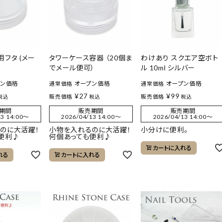
フタ (メー
タワーケース容器 （20個ま
わけあり スクエア空ボト
でメール便可）
ル 10ml シルバー
プン価格
オープン価格
オープン価格
通常価格
通常価格
¥
27
¥
99
販売価格
販売価格
税込
税込
税込
期間
販売期間
販売期間
3 14:00
〜
2026/04/13 14:00
〜
2026/04/13 14:00
〜
のに大活躍！
小物を入れるのに大活躍！
小分けに便利。
便利♪
何個あっても便利♪
カートに入れる
れる
カートに入れる