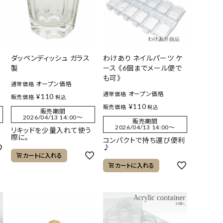
ダッペンディッシュ ガラス
わけあり ネイルパーツ ケ
製
ース 《6個までメール便で
も可》
オープン価格
通常価格
オープン価格
通常価格
¥
110
販売価格
税込
¥
110
販売価格
税込
販売期間
2026/04/13 14:00
〜
販売期間
2026/04/13 14:00
〜
リキッドを少量入れて使う
際に。
コンパクトで持ち運び便利
♪
カートに入れる
カートに入れる