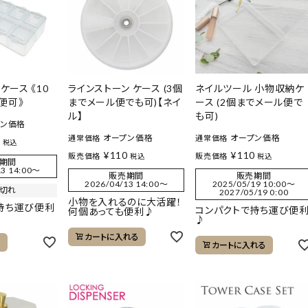
ケース 《10
ラインストーン ケース (3個
ネイルツール 小物収納ケ
便可》
までメール便でも可)【ネイ
ース (2個までメール便で
ル】
も可)
プン価格
オープン価格
オープン価格
通常価格
通常価格
0
税込
¥
110
¥
110
販売価格
販売価格
税込
税込
期間
3 14:00
〜
販売期間
販売期間
2026/04/13 14:00
〜
2025/05/19 10:00
〜
切れ
2027/05/19 0:00
小物を入れるのに大活躍！
持ち運び便利
コンパクトで持ち運び便
何個あっても便利♪
♪
カートに入れる
る
カートに入れる