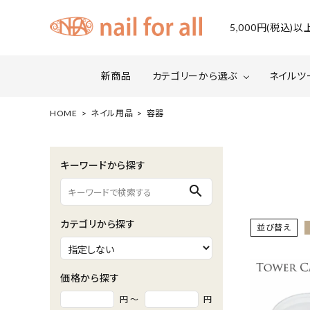
5,000円(税込
新商品
カテゴリーから選ぶ
ネイルツ
HOME
ネイル用品
容器
ジェルネイル
ファイルについて
カラー
スネー
キーワードから探す
マグネット・ミラーパウダー
グリッ
search
ネイルシール・ フォイル・箔
セット・
カテゴリから探す
並び替え
水性ネイル （シェルズコート）
ケア用
セミナー情報
セール
価格から探す
円 ～
円