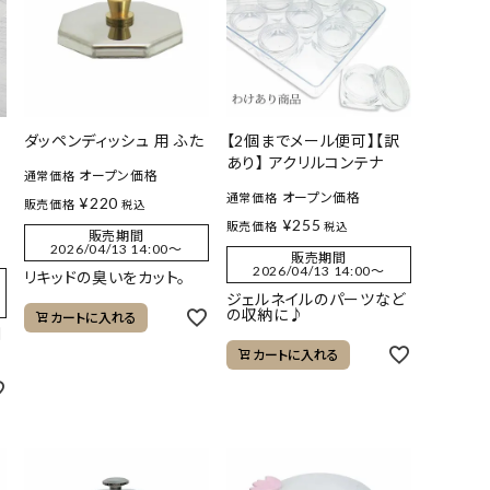
ダッペンディッシュ 用 ふた
【2個までメール便可】【訳
あり】 アクリルコンテナ
オープン価格
通常価格
オープン価格
通常価格
¥
220
販売価格
税込
¥
255
販売価格
税込
販売期間
2026/04/13 14:00
〜
販売期間
2026/04/13 14:00
〜
リキッドの臭いをカット。
ジェルネイルのパーツなど
の収納に♪
カートに入れる
利
カートに入れる