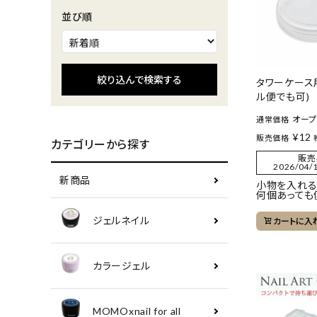
並び順
絞り込んで検索する
タワーケース用
ル便でも可)
オー
通常価格
¥
12
販売価格
カテゴリーから探す
販売
2026/04/1
新商品
小物を入れる
何個あっても
ジェルネイル
カートに入
カラージェル
MOMOxnail for all