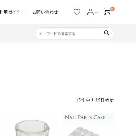
0
利用ガイド
お問い合わせ
search
ネイル用品
ストーン・パール
アクリル用品
15
件中
1
-
15
件表示
あると便利