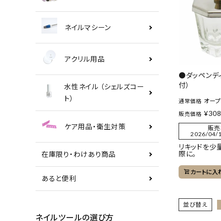
ネイルマシーン
アクリル用品
●ダッペンデ
付）
水性ネイル （シェルズコー
ト）
オー
通常価格
¥
30
販売価格
ケア用品・衛生対策
販売
2026/04/1
リキッドを少
際に。
在庫限り・わけあり商品
カートに入
あると便利
並び替え
ネイルツールの選び方