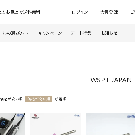
)以上のお買上で送料無料
ログイン
会員登録
ご
ールの選び方
キャンペーン
アート特集
お知らせ
ジェル
クベースジェルについて
MOMOxnail for all
ター・ホログラム
ネイルパーツ
WSPT JAPAN
スターター
ネイルマシーン
価格が安い順
価格が高い順
新着順
品・衛生対策
在庫限り・わけあり商品
特集ページ