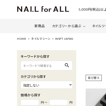
5,000円(税込
新商品
カテゴリーから選ぶ
ネイルツ
HOME
ネイルマシーン
WSPT JAPAN
ジェルネイル
ファイルについて
カラー
スネー
キーワードから探す
マグネット・ミラーパウダー
グリッ
search
ネイルシール・ フォイル・箔
セット・
カテゴリから探す
並び替え
水性ネイル （シェルズコート）
ケア用
セミナー情報
セール
価格から探す
円 ～
円