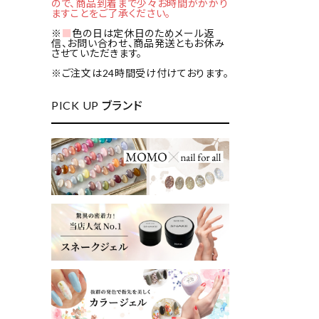
ので、商品到着まで少々お時間がかかり
ますことをご了承ください。
※
■
色の日は定休日のためメール返
信、お問い合わせ、商品発送ともお休み
させていただきます。
※ご注文は24時間受け付けております。
PICK UP ブランド