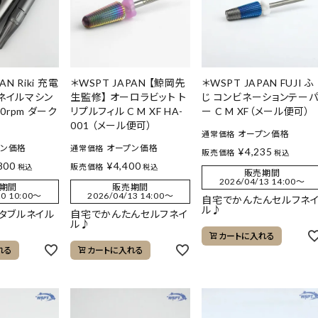
AN Riki 充電
＊WSPT JAPAN 【鯨岡先
＊WSPT JAPAN FUJI ふ
 ネイルマシン
生監修】 オーロラビット ト
じ コンビネーションテー
00rpm ダーク
リプルフィル C M XF HA-
ー C M XF（メール便可）
001 （メール便可）
オープン価格
通常価格
プン価格
オープン価格
通常価格
¥
4,235
販売価格
税込
800
¥
4,400
販売価格
税込
税込
販売期間
2026/04/13 14:00
〜
期間
販売期間
0 10:00
〜
2026/04/13 14:00
〜
自宅でかんたんセルフネ
ル♪
ータブルネイル
自宅でかんたんセルフネイ
ル♪
カートに入れる
れる
カートに入れる