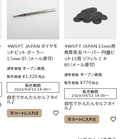
ッ
＊WSPT JAPAN ダイヤモ
＊WSPT JAPAN 15mm用
ンドビット ボーラー
角質除去ペーパー 円盤ビ
1.5mm（F）（メール便可）
ット15用 リフィル C ＃
80（メール便可）
オープン価格
通常価格
オープン価格
通常価格
¥
1,320
販売価格
税込
¥
770
販売価格
税込
販売期間
2026/04/13 14:00
〜
販売期間
2026/04/13 14:00
〜
自宅でかんたんセルフネイ
ル♪
自宅でかんたんセルフネイ
ル♪
カートに入れる
カートに入れる