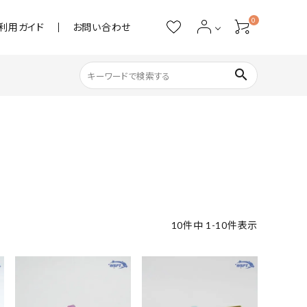
0
利用ガイド
お問い合わせ
search
ネイル用品
ストーン・パール
アクリル用品
10
件中
1
-
10
件表示
あると便利