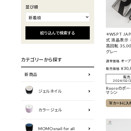
並び順
絞り込んで検索する
＊WSPT JAP
式 液晶表示
高回転 35,0
グレー
カテゴリーから探す
オー
通常価格
¥
30,
販売価格
新商品
販売
2024/02/2
Rooroのポ
ジェルネイル
マシン
カートに入
カラージェル
MOMOxnail for all