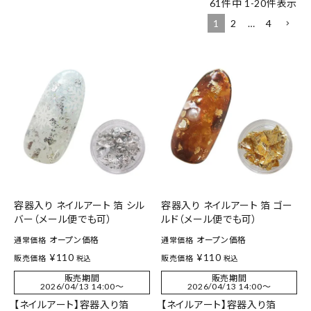
61
件中
1
-
20
件表示
1
2
…
4
容器入り ネイルアート 箔 シル
容器入り ネイルアート 箔 ゴー
バー（メール便でも可）
ルド（メール便でも可）
オープン価格
オープン価格
通常価格
通常価格
¥
110
¥
110
販売価格
販売価格
税込
税込
販売期間
販売期間
2026/04/13 14:00
〜
2026/04/13 14:00
〜
【ネイルアート】容器入り箔
【ネイルアート】容器入り箔