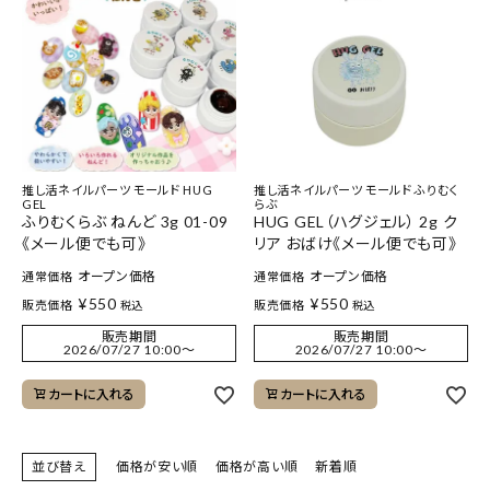
推し活ネイルパーツ モールド HUG
推し活ネイルパーツ モールド ふりむく
GEL
らぶ
ふりむくらぶ ねんど 3g 01-09
HUG GEL（ハグジェル） 2g ク
《メール便でも可》
リア おばけ《メール便でも可》
オープン価格
オープン価格
通常価格
通常価格
¥
550
¥
550
販売価格
販売価格
税込
税込
販売期間
販売期間
2026/07/27 10:00
〜
2026/07/27 10:00
〜
カートに入れる
カートに入れる
並び替え
価格が安い順
価格が高い順
新着順