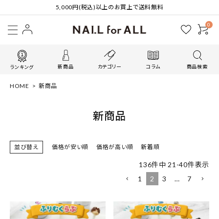
5,000円(税込)以上のお買上で送料無料
0
新商品
カテゴリー
コラム
商品検索
ランキング
HOME
新商品
新商品
並び替え
価格が安い順
価格が高い順
新着順
136
件中
21
-
40
件表示
1
2
3
…
7