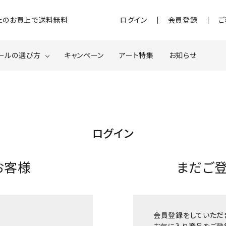
)以上のお買上で送料無料
ログイン
会員登録
ご
ールの選び方
キャンペーン
アート特集
お知らせ
ジェル
クベースジェルについて
MOMOxnail for all
ター・ホログラム
ネイルパーツ
ログイン
スターター
ネイルマシーン
お客様
まだご
品・衛生対策
在庫限り・わけあり商品
特集ページ
会員登録をしていただ