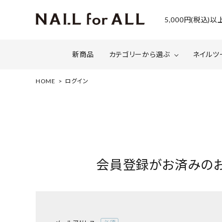
5,000円(税込
新商品
カテゴリーから選ぶ
ネイルツ
HOME
ログイン
ジェルネイル
ファイルについて
カラー
スネー
マグネット・ミラーパウダー
グリッ
ネイルシール・ フォイル・箔
セット・
会員登録がお済みの
水性ネイル （シェルズコート）
ケア用
セミナー情報
セール