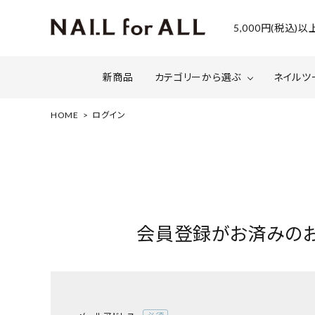
5,000円(税込
新商品
カテゴリーから選ぶ
ネイルツ
HOME
ログイン
ジェルネイル
ファイルについて
カラー
スネー
マグネット・ミラーパウダー
グリッ
ネイルシール・ フォイル・箔
セット・
会員登録がお済みの
水性ネイル （シェルズコート）
ケア用
セミナー情報
セール