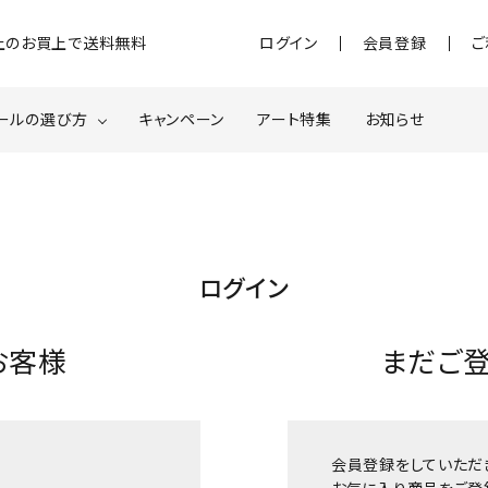
)以上のお買上で送料無料
ログイン
会員登録
ご
ールの選び方
キャンペーン
アート特集
お知らせ
ジェル
クベースジェルについて
MOMOxnail for all
ター・ホログラム
ネイルパーツ
ログイン
スターター
ネイルマシーン
お客様
まだご
品・衛生対策
在庫限り・わけあり商品
特集ページ
会員登録をしていただ