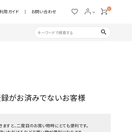
0
利用ガイド
お問い合わせ
search
ネイル用品
ストーン・パール
アクリル用品
登録がお済みでないお客様
あると便利
きますと、二度目のお買い物時にとても便利です。