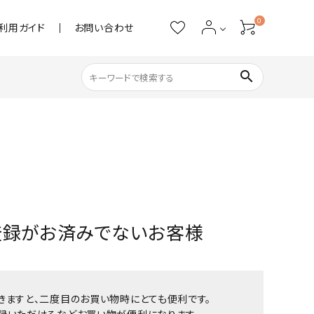
0
利用ガイド
お問い合わせ
search
ネイル用品
ストーン・パール
アクリル用品
登録がお済みでないお客様
あると便利
きますと、二度目のお買い物時にとても便利です。