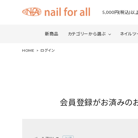
5,000円(税込
新商品
カテゴリーから選ぶ
ネイルツ
HOME
ログイン
ジェルネイル
ファイルについて
カラー
スネー
マグネット・ミラーパウダー
グリッ
ネイルシール・ フォイル・箔
セット・
会員登録がお済みの
水性ネイル （シェルズコート）
ケア用
セミナー情報
セール