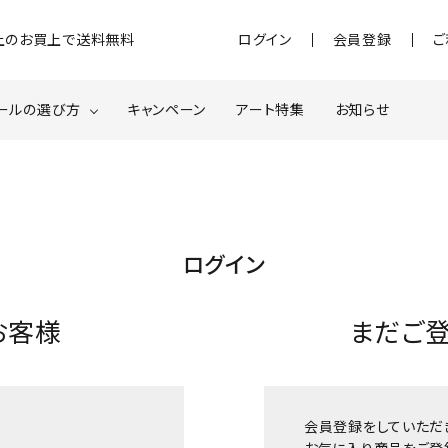
)以上のお買上で送料無料
ログイン
会員登録
ご
ールの選び方
キャンペーン
アート特集
お知らせ
ジェル
クベースジェルについて
MOMOxnail for all
ター・ホログラム
ネイルパーツ
ログイン
スターター
ネイルマシーン
お客様
まだご
品・衛生対策
在庫限り・わけあり商品
特集ページ
会員登録をしていただ