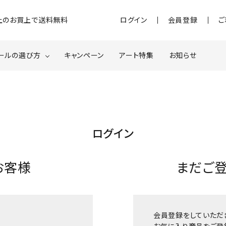
)以上のお買上で送料無料
ログイン
会員登録
ご
ールの選び方
キャンペーン
アート特集
お知らせ
ジェル
クベースジェルについて
MOMOxnail for all
ター・ホログラム
ネイルパーツ
ログイン
スターター
ネイルマシーン
お客様
まだご
品・衛生対策
在庫限り・わけあり商品
特集ページ
会員登録をしていただ