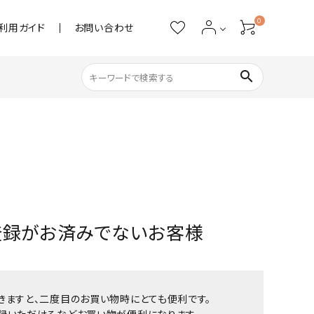
0
利用ガイド
お問い合わせ
search
ネイル用品
ストーン・パール
アクリル用品
登録がお済みでないお客様
あると便利
きますと、二度目のお買い物時にとても便利です。