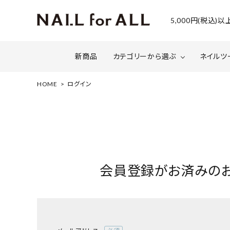
5,000円(税込
新商品
カテゴリーから選ぶ
ネイルツ
HOME
ログイン
ジェルネイル
ファイルについて
カラー
スネー
マグネット・ミラーパウダー
グリッ
ネイルシール・ フォイル・箔
セット・
会員登録がお済みの
水性ネイル （シェルズコート）
ケア用
セミナー情報
セール