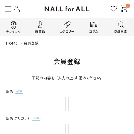
0
新商品
カテゴリー
コラム
商品検索
ランキング
HOME
会員登録
会員登録
下記の内容をご入力の上、お進みください。
氏名
(必
須)
氏名（フリガナ）
(必
須)