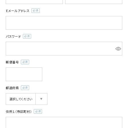
Ｅメールアドレス
(必
須)
パスワード
(必
須)
郵便番号
(必
須)
都道府県
(必
須)
住所１（市区町村）
(必
須)