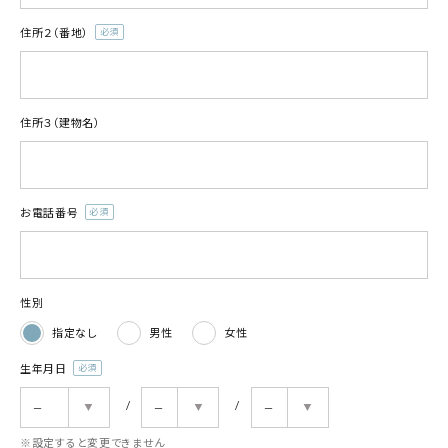
住所２（番地）
(必
須)
住所３（建物名）
お電話番号
(必
須)
性別
指定なし
男性
女性
生年月日
(必
須)
※設定すると変更できません