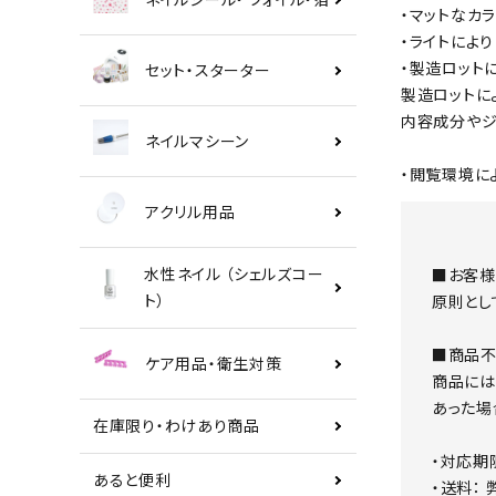
・マットなカ
・ライトによ
・製造ロット
セット・スターター
製造ロットに
内容成分やジ
ネイルマシーン
・閲覧環境に
アクリル用品
水性ネイル （シェルズコー
■お客様
ト）
原則とし
■商品不
ケア用品・衛生対策
商品には
あった場
在庫限り・わけあり商品
・対応期
あると便利
・送料：