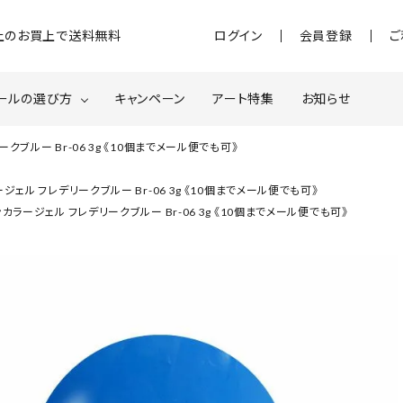
)以上のお買上で送料無料
ログイン
会員登録
ご
ールの選び方
キャンペーン
アート特集
お知らせ
ブルー Br-06 3g 《10個までメール便でも可》
ジェル
クベースジェルについて
MOMOxnail for all
ェル フレデリークブルー Br-06 3g 《10個までメール便でも可》
カラージェル フレデリークブルー Br-06 3g 《10個までメール便でも可》
ター・ホログラム
ネイルパーツ
スターター
ネイルマシーン
品・衛生対策
在庫限り・わけあり商品
特集ページ