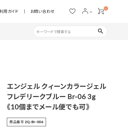
0
利用ガイド
お問い合わせ
search
ネイル用品
ストーン・パール
アクリル用品
エンジェル クィーンカラージェル
フレデリークブルー Br-06 3g
あると便利
《10個までメール便でも可》
商品番号
2Q-Br-006