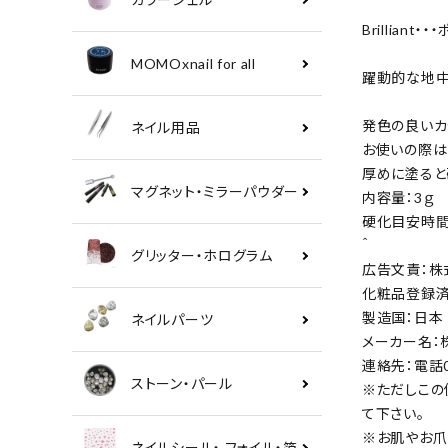
Brillia
MOMOxnail for all
躍動的な地
発色の良いカ
ネイル用品
お使いの際は
厚めに塗ると
マグネット・ミラーパウダー
内容量：3ｇ
硬化目安時間：
＾
グリッター・ホログラム
広告文責：株式会社
化粧品登録
製造国：日本
ネイルパーツ
メーカー名：株式会
連絡先：電話0
ストーン・パール
※ただしこの
て下さい。
※お肌やお爪
ネイルシール・ フォイル・箔