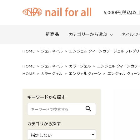
5,000円(税込
新商品
カテゴリーから選ぶ
ネイルツ
HOME
ジェルネイル
エンジェル クィーンカラージェル フレデリーク
ジェルネイル
ファイルについて
カラー
スネー
HOME
ジェルネイル
カラージェル
エンジェル クィーンカラージ
HOME
カラージェル
エンジェルクィーン
エンジェル クィーン
マグネット・ミラーパウダー
グリッ
ネイルシール・ フォイル・箔
セット・
キーワードから探す
水性ネイル （シェルズコート）
ケア用
search
セミナー情報
セール
カテゴリから探す