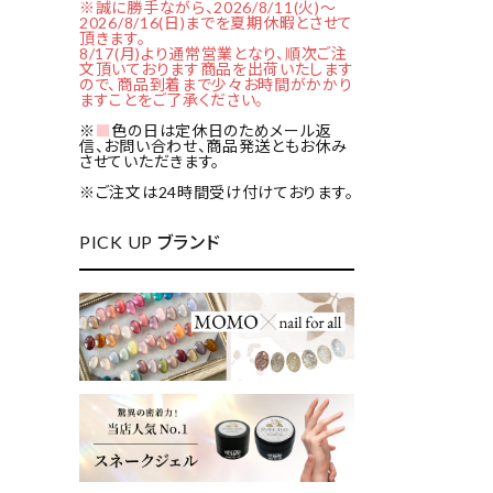
※誠に勝手ながら、2026/8/11(火)～
2026/8/16(日)までを夏期休暇とさせて
頂きます。
8/17(月)より通常営業となり、順次ご注
文頂いております商品を出荷いたします
ので、商品到着まで少々お時間がかかり
ますことをご了承ください。
※
■
色の日は定休日のためメール返
信、お問い合わせ、商品発送ともお休み
させていただきます。
※ご注文は24時間受け付けております。
PICK UP ブランド