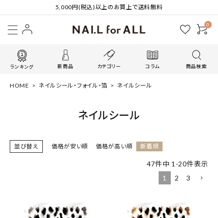
5,000円(税込)以上のお買上で送料無料
0
新商品
カテゴリー
コラム
商品検索
ランキング
HOME
ネイルシール・フォイル・箔
ネイルシール
ネイルシール
並び替え
価格が安い順
価格が高い順
新着順
47
件中
1
-
20
件表示
1
2
3