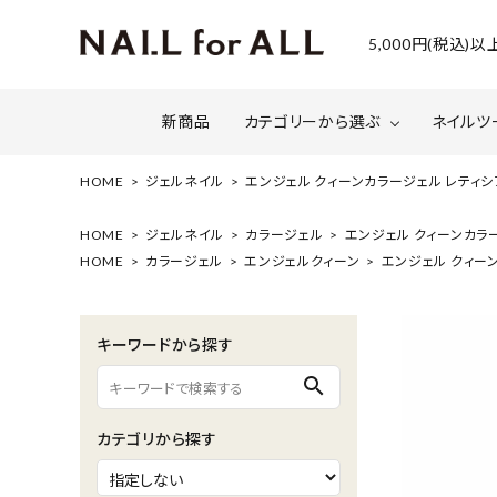
5,000円(税込
新商品
カテゴリーから選ぶ
ネイルツ
HOME
ジェルネイル
エンジェル クィーンカラージェル レティシアベ
ジェルネイル
ファイルについて
カラー
スネー
HOME
ジェルネイル
カラージェル
エンジェル クィーンカラージ
HOME
カラージェル
エンジェルクィーン
エンジェル クィーン
マグネット・ミラーパウダー
グリッ
ネイルシール・ フォイル・箔
セット・
キーワードから探す
水性ネイル （シェルズコート）
ケア用
search
セミナー情報
セール
カテゴリから探す