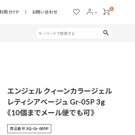
0
利用ガイド
お問い合わせ
search
ネイル用品
ストーン・パール
アクリル用品
エンジェル クィーンカラージェル
レティシアベージュ Gr-05P 3g
あると便利
《10個までメール便でも可》
商品番号
2Q-Gr-005P