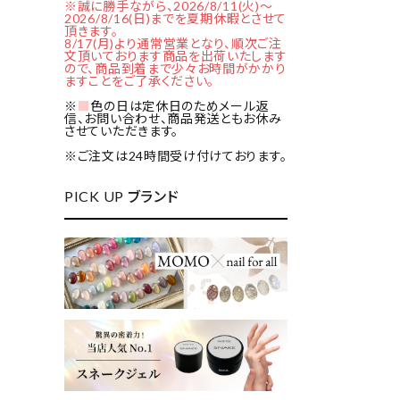
※誠に勝手ながら、2026/8/11(火)～
2026/8/16(日)までを夏期休暇とさせて
頂きます。
8/17(月)より通常営業となり、順次ご注
文頂いております商品を出荷いたします
ので、商品到着まで少々お時間がかかり
ますことをご了承ください。
※
■
色の日は定休日のためメール返
信、お問い合わせ、商品発送ともお休み
させていただきます。
※ご注文は24時間受け付けております。
PICK UP ブランド