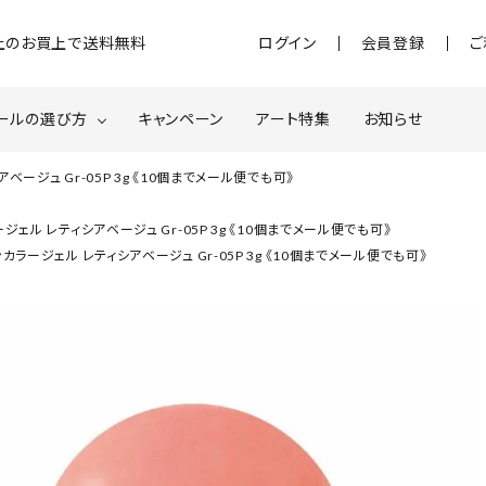
)以上のお買上で送料無料
ログイン
会員登録
ご
ールの選び方
キャンペーン
アート特集
お知らせ
ージュ Gr-05P 3g 《10個までメール便でも可》
ジェル
クベースジェルについて
MOMOxnail for all
ェル レティシアベージュ Gr-05P 3g 《10個までメール便でも可》
カラージェル レティシアベージュ Gr-05P 3g 《10個までメール便でも可》
ター・ホログラム
ネイルパーツ
スターター
ネイルマシーン
品・衛生対策
在庫限り・わけあり商品
特集ページ