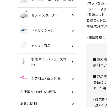
・マットなカ
・ライトによ
・製造ロット
セット・スターター
製造ロットに
内容成分やジ
ネイルマシーン
・閲覧環境に
アクリル用品
水性ネイル （シェルズコー
■お客様
ト）
原則とし
■商品不
ケア用品・衛生対策
商品には
あった場
在庫限り・わけあり商品
・対応期
あると便利
・送料：