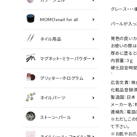
グレース・・
MOMOxnail for all
パールが入っ
発色の良いカ
ネイル用品
お使いの際は
厚めに塗ると
マグネット・ミラーパウダー
内容量：3ｇ
硬化目安時間：
＾
グリッター・ホログラム
広告文責：株式会社
化粧品登録
製造国：日本
ネイルパーツ
メーカー名：株式会
連絡先：電話0
ストーン・パール
※ただしこの
て下さい。
※お肌やお爪
ネイルシール・ フォイル・箔