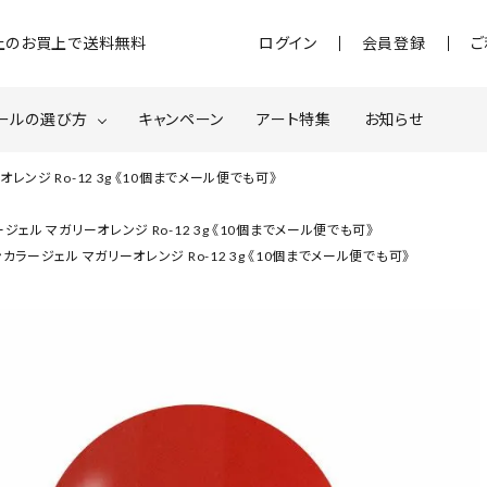
)以上のお買上で送料無料
ログイン
会員登録
ご
ールの選び方
キャンペーン
アート特集
お知らせ
ンジ Ro-12 3g 《10個までメール便でも可》
ジェル
クベースジェルについて
MOMOxnail for all
ェル マガリーオレンジ Ro-12 3g 《10個までメール便でも可》
カラージェル マガリーオレンジ Ro-12 3g 《10個までメール便でも可》
ター・ホログラム
ネイルパーツ
スターター
ネイルマシーン
品・衛生対策
在庫限り・わけあり商品
特集ページ