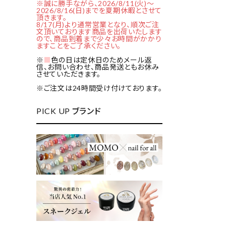
※誠に勝手ながら、2026/8/11(火)～
2026/8/16(日)までを夏期休暇とさせて
頂きます。
8/17(月)より通常営業となり、順次ご注
文頂いております商品を出荷いたします
ので、商品到着まで少々お時間がかかり
ますことをご了承ください。
※
■
色の日は定休日のためメール返
信、お問い合わせ、商品発送ともお休み
させていただきます。
※ご注文は24時間受け付けております。
PICK UP ブランド