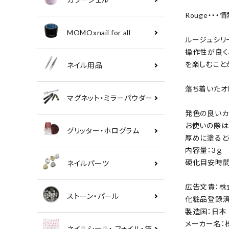
Rouge・
MOMOxnail for all
ルージュシリ
操作性が良く
を楽しむこと
ネイル用品
落ち着いたオ
マグネット・ミラーパウダー
発色の良いカ
お使いの際は
グリッター・ホログラム
厚めに塗ると
内容量：3ｇ
硬化目安時間：
ネイルパーツ
広告文責：株式会社
ストーン・パール
化粧品登録
製造国：日本
メーカー名：株式会
ネイルシール・ フォイル・箔