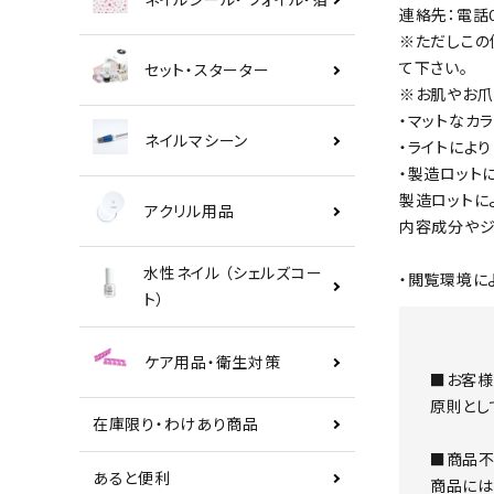
連絡先：電話0
※ただしこの
て下さい。
セット・スターター
※お肌やお爪
・マットなカ
ネイルマシーン
・ライトによ
・製造ロット
製造ロットに
アクリル用品
内容成分やジ
水性ネイル （シェルズコー
・閲覧環境に
ト）
ケア用品・衛生対策
■お客様
原則とし
在庫限り・わけあり商品
■商品不
あると便利
商品には