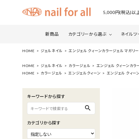
5,000円(税込
新商品
カテゴリーから選ぶ
ネイルツ
HOME
ジェルネイル
エンジェル クィーンカラージェル マガリーオレ
ジェルネイル
ファイルについて
カラー
スネー
HOME
ジェルネイル
カラージェル
エンジェル クィーンカラージ
HOME
カラージェル
エンジェルクィーン
エンジェル クィーン
マグネット・ミラーパウダー
グリッ
ネイルシール・ フォイル・箔
セット・
キーワードから探す
水性ネイル （シェルズコート）
ケア用
search
セミナー情報
セール
カテゴリから探す