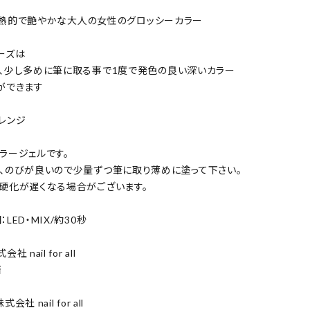
・・情熱的で艶やかな大人の女性のグロッシーカラー
ーズは
、少し多めに筆に取る事で1度で発色の良い深いカラー
ができます
レンジ
ラージェルです。
、のびが良いので少量ずつ筆に取り薄めに塗って下さい。
硬化が遅くなる場合がございます。
LED・MIX/約30秒
 nail for all
済
社 nail for all