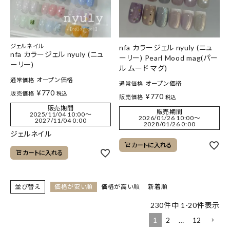
ジェルネイル
nfa カラージェル nyuly (ニュ
nfa カラージェル nyuly (ニュ
ーリー) Pearl Mood mag(パー
ーリー)
ル ムード マグ)
オープン価格
通常価格
オープン価格
通常価格
¥
770
販売価格
税込
¥
770
販売価格
税込
販売期間
販売期間
2025/11/04 10:00
〜
2026/01/26 10:00
〜
2027/11/04 0:00
2028/01/26 0:00
ジェルネイル
カートに入れる
カートに入れる
並び替え
価格が安い順
価格が高い順
新着順
230
件中
1
-
20
件表示
1
2
…
12