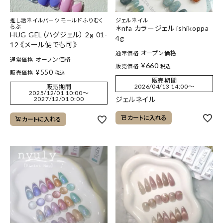
推し活ネイルパーツ モールド ふりむく
ジェルネイル
らぶ
＊nfa カラージェル ishikoppa
HUG GEL（ハグジェル） 2g 01-
4g
12 《メール便でも可》
オープン価格
通常価格
オープン価格
通常価格
¥
660
販売価格
税込
¥
550
販売価格
税込
販売期間
2026/04/13 14:00
〜
販売期間
2025/12/01 10:00
〜
2027/12/01 0:00
ジェルネイル
カートに入れる
カートに入れる