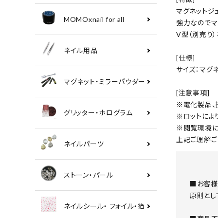
マグネットジ
MOMOxnail for all
強力なのでマ
V型（別売り
ネイル用品
[仕様]
サイズ：マグネ
マグネット・ミラーパウダー
[注意事項]
※電化製品、
グリッター・ホログラム
※ロットによ
※閲覧環境に
上記ご理解ご
ネイルパーツ
ストーン・パール
■お客様
原則とし
ネイルシール・ フォイル・箔