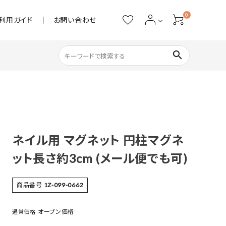
0
利用ガイド
お問い合わせ
search
ネイル用品
ストーン・パール
ネイル用 マグネット 円柱マグネ
アクリル用品
ット長さ約3cm (メール便でも可)
あると便利
商品番号
1Z-099-0662
オープン価格
通常価格