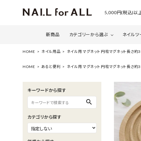
5,000円(税込
新商品
カテゴリーから選ぶ
ネイルツ
HOME
ネイル用品
ネイル用 マグネット 円柱マグネット長さ約3c
ジェルネイル
ファイルについて
カラー
スネー
HOME
あると便利
ネイル用 マグネット 円柱マグネット長さ約3c
マグネット・ミラーパウダー
グリッ
キーワードから探す
ネイルシール・ フォイル・箔
セット・
search
水性ネイル （シェルズコート）
ケア用
カテゴリから探す
セミナー情報
セール