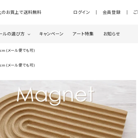
)以上のお買上で送料無料
ログイン
会員登録
ご
ールの選び方
キャンペーン
アート特集
お知らせ
m (メール便でも可)
ジェル
クベースジェルについて
MOMOxnail for all
m (メール便でも可)
ター・ホログラム
ネイルパーツ
スターター
ネイルマシーン
品・衛生対策
在庫限り・わけあり商品
特集ページ