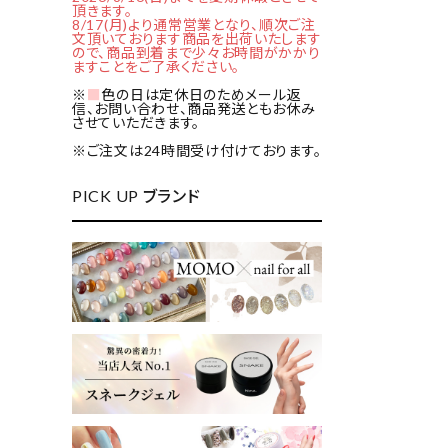
頂きます。
8/17(月)より通常営業となり、順次ご注
文頂いております商品を出荷いたします
ので、商品到着まで少々お時間がかかり
ますことをご了承ください。
※
■
色の日は定休日のためメール返
信、お問い合わせ、商品発送ともお休み
させていただきます。
※ご注文は24時間受け付けております。
PICK UP ブランド