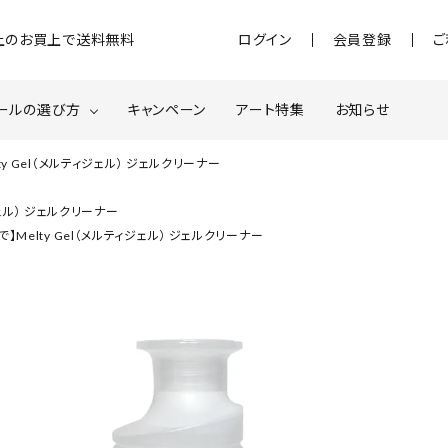
)以上のお買上で送料無料
ログイン
会員登録
ご
ールの選び方
キャンペーン
アート特集
お知らせ
y Gel（メルティジェル） ジェルクリーナー
ジェル
クベースジェルについて
MOMOxnail for all
ジェル） ジェルクリーナー
】Melty Gel（メルティジェル） ジェルクリーナー
ター・ホログラム
ネイルパーツ
スターター
ネイルマシーン
品・衛生対策
在庫限り・わけあり商品
特集ページ