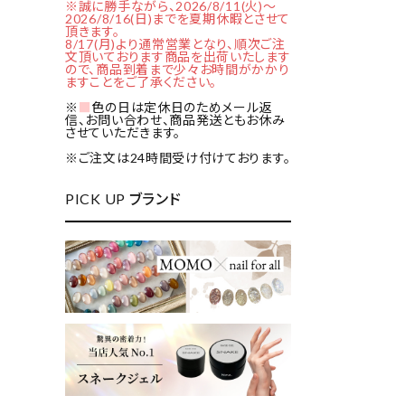
※誠に勝手ながら、2026/8/11(火)～
2026/8/16(日)までを夏期休暇とさせて
頂きます。
8/17(月)より通常営業となり、順次ご注
文頂いております商品を出荷いたします
ので、商品到着まで少々お時間がかかり
ますことをご了承ください。
※
■
色の日は定休日のためメール返
信、お問い合わせ、商品発送ともお休み
させていただきます。
※ご注文は24時間受け付けております。
PICK UP ブランド