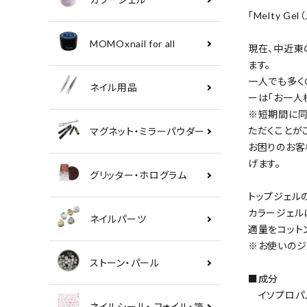
「Melty 
MOMOxnail for all
現在、中近東
ます。
一人でも多くの
ネイル用品
ーは「お一人
※短期間に同
ただくことが
マグネット・ミラーパウダー
お困りのお客
げます。
グリッター・ホログラム
トップジェル
カラージェル
ネイルパーツ
適量をコット
※お使いのジ
ストーン・パール
■成分
イソプロパ
ネイルシール・ フォイル・箔