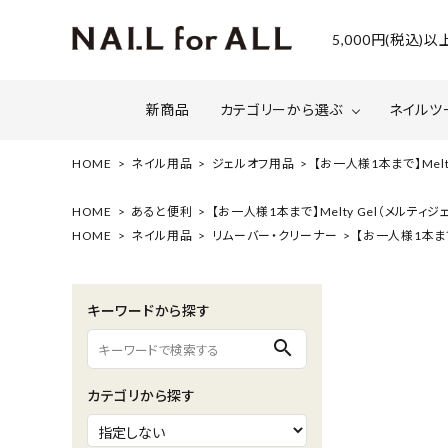
5,000円(税込
新商品
カテゴリーから選ぶ
ネイルツ
HOME
ネイル用品
ジェルオフ用品
【お一人様1本まで】Melt
ジェルネイル
ファイルについて
カラー
スネー
HOME
あると便利
【お一人様1本まで】Melty Gel（メルティ
HOME
ネイル用品
リムーバー・クリーナー
【お一人様1本まで
マグネット・ミラーパウダー
グリッ
ネイルシール・ フォイル・箔
セット・
キーワードから探す
水性ネイル （シェルズコート）
ケア用
search
セミナー情報
セール
カテゴリから探す