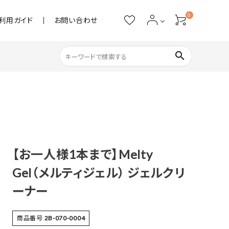
0
利用ガイド
お問い合わせ
search
ネイル用品
ストーン・パール
アクリル用品
【お一人様1本まで】Melty
Gel（メルティジェル） ジェルクリ
あると便利
ーナー
商品番号
2B-070-0004