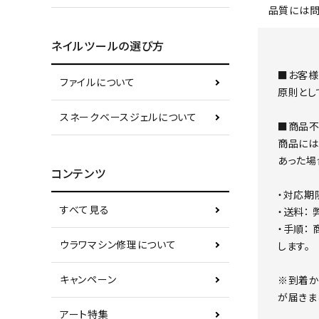
品質には問
ネイルツールの選び方
■お客様
ファイルについて
原則とし
スネークベースジェルについて
■商品不
商品には
あった場
コンテンツ
・対応期
すべて見る
・送料：
・手順：
ウラワマシン修理について
します。
キャンペーン
※到着か
が届きま
アート特集