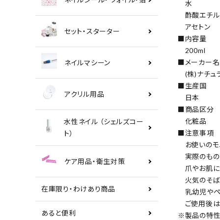
水
酢酸エチル
アセトン
セット・スターター
■内容量
200ml
■メーカー名
ネイルマシーン
(株)ナチュ
■生産国
アクリル用品
日本
■商品区分
化粧品
水性ネイル （シェルズコー
■注意事項
ト）
お使いのモニ
実際のもの
ケア用品・衛生対策
爪やお肌に合
火気のそば
在庫限り・わけあり商品
乳幼児やペッ
ご使用後は蓋
あると便利
※製品の特性