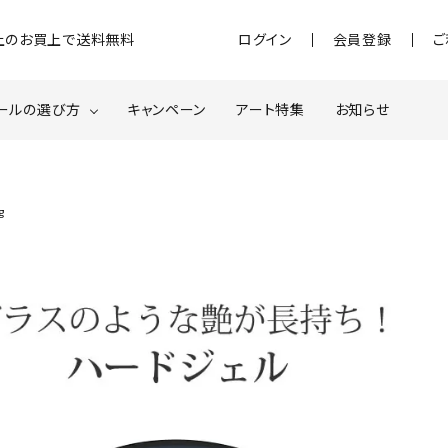
)以上のお買上で送料無料
ログイン
会員登録
ご
ールの選び方
キャンペーン
アート特集
お知らせ
ジェル
クベースジェルについて
MOMOxnail for all
g
ター・ホログラム
ネイルパーツ
スターター
ネイルマシーン
品・衛生対策
在庫限り・わけあり商品
特集ページ