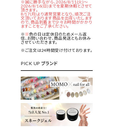
※誠に勝手ながら、2026/8/11(火)～
2026/8/16(日)までを夏期休暇とさせて
頂きます。
8/17(月)より通常営業となり、順次ご注
文頂いております商品を出荷いたします
ので、商品到着まで少々お時間がかかり
ますことをご了承ください。
※
■
色の日は定休日のためメール返
信、お問い合わせ、商品発送ともお休み
させていただきます。
※ご注文は24時間受け付けております。
PICK UP ブランド