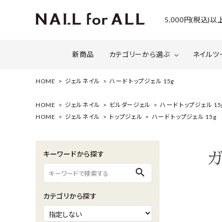
5,000円(税込
新商品
カテゴリーから選ぶ
ネイルツ
HOME
ジェルネイル
ハード トップジェル 15g
ジェルネイル
ファイルについて
カラー
スネー
HOME
ジェルネイル
ビルダージェル
ハード トップジェル 15
HOME
ジェルネイル
トップジェル
ハード トップジェル 15g
マグネット・ミラーパウダー
グリッ
ネイルシール・ フォイル・箔
セット・
キーワードから探す
水性ネイル （シェルズコート）
ケア用
search
セミナー情報
セール
カテゴリから探す