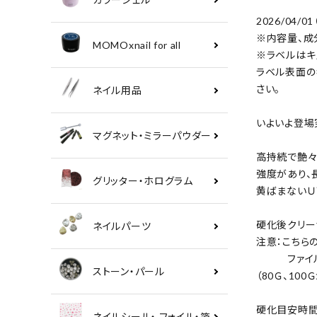
2026/04
※内容量、成
MOMOxnail for all
※ラベルはキ
ラベル表面の
さい。
ネイル用品
いよいよ登場
マグネット・ミラーパウダー
高持続で艶々
強度があり、
グリッター・ホログラム
黄ばまないＵ
硬化後クリー
ネイルパーツ
注意：こちら
ファイルを
ストーン・パール
（80Ｇ、10
硬化目安時間：
ネイルシール・ フォイル・箔