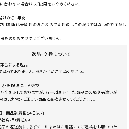
に合わない場合は、ご使用をおやめください。
届けから1年間
使用期限は未開封の場合なので開封後はこの限りではないので注意し
器をのため内ブタはございません。
返品・交換について
都合による返品
て承っておりません。あらかじめご了承ください。
良・誤配送による交換
万全を期しておりますが、万一、お届けした商品に破損や品違いが
合は、速やかに正しい商品と交換させていただきます。
限： 商品到着後14日以内
 弊社負担（着払い）
 商品の返送前に、必ずメールまたはお電話にてご連絡をお願いいた