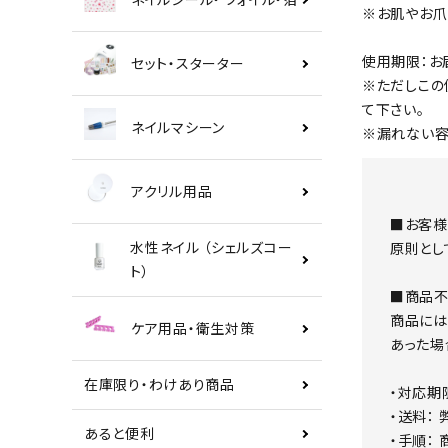
※お肌やお爪
使用期限：お
セット・スターター
※ただしこの
て下さい。
ネイルマシーン
※漏れない容
アクリル用品
■お客様
水性ネイル （シェルズコー
原則とし
ト）
■商品不
商品には
ケア用品・衛生対策
あった場
在庫限り・わけあり商品
・対応期
・送料：
あると便利
・手順：