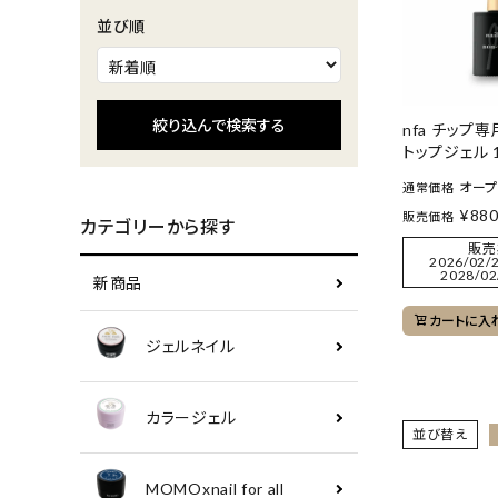
並び順
絞り込んで検索する
nfa チップ
トップジェル 1
オー
通常価格
¥
88
販売価格
カテゴリーから探す
販売
2026/02/2
2028/02
新商品
カートに入
ジェルネイル
カラージェル
並び替え
MOMOxnail for all