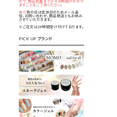
ので、商品到着まで少々お時間がかかり
ますことをご了承ください。
※
■
色の日は定休日のためメール返
信、お問い合わせ、商品発送ともお休み
させていただきます。
※ご注文は24時間受け付けております。
PICK UP ブランド