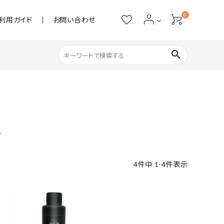
0
利用ガイド
お問い合わせ
search
ネイル用品
ストーン・パール
ル
アクリル用品
4
件中
1
-
4
件表示
あると便利