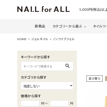
5,000円(税込
新商品
カテゴリーから選ぶ
ネイルツ
HOME
ジェルネイル
ノンワイプジェル
ジェルネイル
ファイルについて
カラー
スネー
キーワードから探す
マグネット・ミラーパウダー
グリッ
search
ネイルシール・ フォイル・箔
セット・
カテゴリから探す
並び替え
水性ネイル （シェルズコート）
ケア用
セミナー情報
セール
価格から探す
円 ～
円