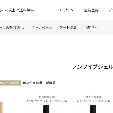
)以上のお買上で送料無料
ログイン
会員登録
ご
ールの選び方
キャンペーン
アート特集
お知らせ
ジェル
クベースジェルについて
MOMOxnail for all
ター・ホログラム
ネイルパーツ
ノンワイプジェ
スターター
ネイルマシーン
価格が安い順
価格が高い順
新着順
品・衛生対策
在庫限り・わけあり商品
特集ページ