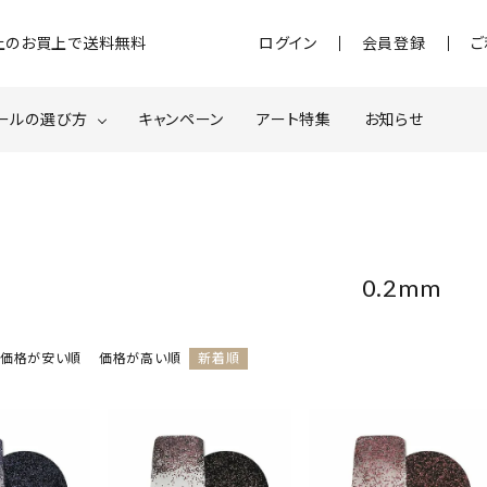
)以上のお買上で送料無料
ログイン
会員登録
ご
ールの選び方
キャンペーン
アート特集
お知らせ
ジェル
クベースジェルについて
MOMOxnail for all
ター・ホログラム
ネイルパーツ
0.2mm
スターター
ネイルマシーン
価格が安い順
価格が高い順
新着順
品・衛生対策
在庫限り・わけあり商品
特集ページ