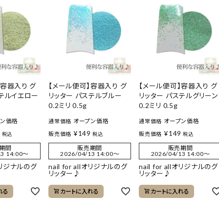
】容器入り グ
【メール便可】容器入り グ
【メール便可】容器入り グ
ステルイエロー
リッター パステルブルー
リッター パステルグリーン
0.2ミリ 0.5g
0.2ミリ 0.5g
プン価格
オープン価格
オープン価格
通常価格
通常価格
9
¥
149
¥
149
販売価格
販売価格
税込
税込
税込
期間
販売期間
販売期間
3 14:00
〜
2026/04/13 14:00
〜
2026/04/13 14:00
〜
llオリジナルのグ
nail for allオリジナルのグ
nail for allオリジナルのグ
リッター♪
リッター♪
れる
カートに入れる
カートに入れる