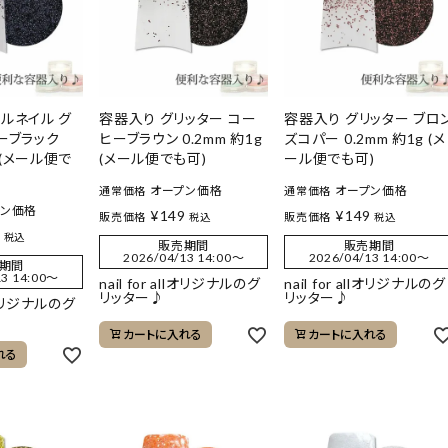
ルネイル グ
容器入り グリッター コー
容器入り グリッター ブロ
ーブラック
ヒーブラウン 0.2mm 約1g
ズコパー 0.2mm 約1g (メ
g (メール便で
(メール便でも可)
ール便でも可)
オープン価格
オープン価格
通常価格
通常価格
プン価格
¥
149
¥
149
販売価格
販売価格
税込
税込
9
税込
販売期間
販売期間
2026/04/13 14:00
〜
2026/04/13 14:00
〜
期間
3 14:00
〜
nail for allオリジナルのグ
nail for allオリジナルのグ
リッター♪
リッター♪
llオリジナルのグ
カートに入れる
カートに入れる
れる