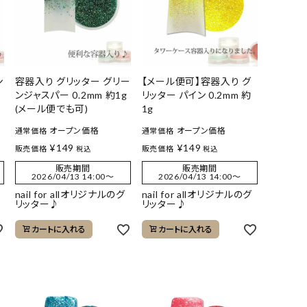
ン
容器入り グリッター グリー
【メール便可】容器入り グ
ンジャスパー 0.2mm 約1g
リッター パイン 0.2mm 約
(メール便でも可)
1g
オープン価格
オープン価格
通常価格
通常価格
¥
149
¥
149
販売価格
販売価格
税込
税込
販売期間
販売期間
2026/04/13 14:00
〜
2026/04/13 14:00
〜
nail for allオリジナルのグ
nail for allオリジナルのグ
リッター♪
リッター♪
カートに入れる
カートに入れる