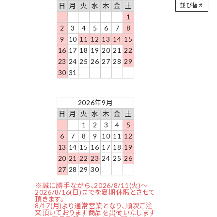
日
月
火
水
木
金
土
並び替え
1
2
3
4
5
6
7
8
9
10
11
12
13
14
15
16
17
18
19
20
21
22
23
24
25
26
27
28
29
30
31
2026年9月
日
月
火
水
木
金
土
1
2
3
4
5
6
7
8
9
10
11
12
13
14
15
16
17
18
19
20
21
22
23
24
25
26
27
28
29
30
※誠に勝手ながら、2026/8/11(火)～
2026/8/16(日)までを夏期休暇とさせて
頂きます。
8/17(月)より通常営業となり、順次ご注
文頂いております商品を出荷いたします