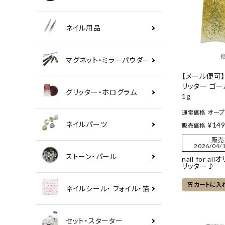
ネイル用品
マグネット・ミラーパウダー
【メール便可
リッター ゴール
グリッター・ホログラム
1g
オー
通常価格
ネイルパーツ
¥
14
販売価格
販売
2026/04/1
ストーン・パール
nail for a
リッター♪
カートに入
ネイルシール・ フォイル・箔
セット・スターター