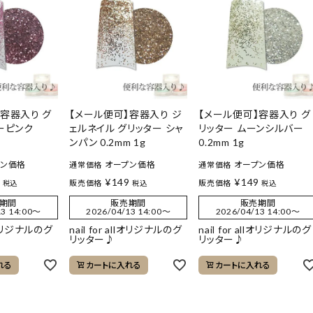
】容器入り グ
【メール便可】容器入り ジ
【メール便可】容器入り グ
ーピンク
ェルネイル グリッター シャ
リッター ムーンシルバー
ンパン 0.2mm 1g
0.2mm 1g
プン価格
オープン価格
オープン価格
通常価格
通常価格
9
¥
149
¥
149
販売価格
販売価格
税込
税込
税込
期間
販売期間
販売期間
3 14:00
〜
2026/04/13 14:00
〜
2026/04/13 14:00
〜
llオリジナルのグ
nail for allオリジナルのグ
nail for allオリジナルのグ
リッター♪
リッター♪
れる
カートに入れる
カートに入れる