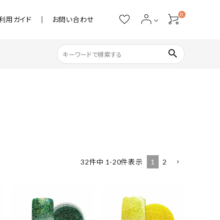
0
利用ガイド
お問い合わせ
search
ネイル用品
ストーン・パール
アクリル用品
1
2
32
件中
1
-
20
件表示
あると便利