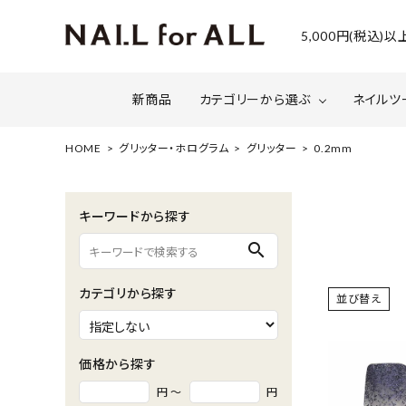
5,000円(税込
新商品
カテゴリーから選ぶ
ネイルツ
HOME
グリッター・ホログラム
グリッター
0.2mm
ジェルネイル
ファイルについて
カラー
スネー
キーワードから探す
マグネット・ミラーパウダー
グリッ
search
ネイルシール・ フォイル・箔
セット・
カテゴリから探す
並び替え
水性ネイル （シェルズコート）
ケア用
セミナー情報
セール
価格から探す
円 ～
円