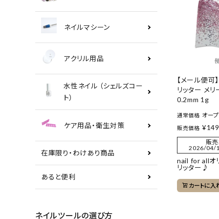
ネイルマシーン
アクリル用品
【メール便可
水性ネイル （シェルズコー
リッター メリ
ト）
0.2mm 1g
オー
通常価格
ケア用品・衛生対策
¥
14
販売価格
販売
2026/04/1
在庫限り・わけあり商品
nail for a
リッター♪
あると便利
カートに入
ネイルツールの選び方