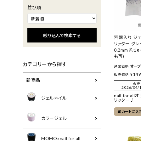
並び順
絞り込んで検索する
容器入り ジェ
リッター グレ
0.2mm 約1
も可)
カテゴリーから探す
オー
通常価格
¥
14
販売価格
新商品
販売
2026/04/1
nail for a
ジェルネイル
リッター♪
カートに入
カラージェル
MOMOxnail for all