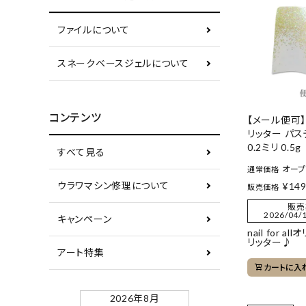
ファイルについて
スネークベースジェルについて
コンテンツ
【メール便可
リッター パ
0.2ミリ 0.5g
すべて見る
オー
通常価格
ウラワマシン修理について
¥
14
販売価格
販売
2026/04/1
キャンペーン
nail for a
リッター♪
アート特集
カートに入
2026年8月