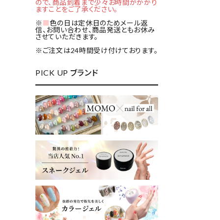
ので、商品到着まで少々お時間がかかり
ますことをご了承ください。
※
■
色の日は定休日のためメール返
信、お問い合わせ、商品発送ともお休み
させていただきます。
※ご注文は24時間受け付けております。
PICK UP ブランド