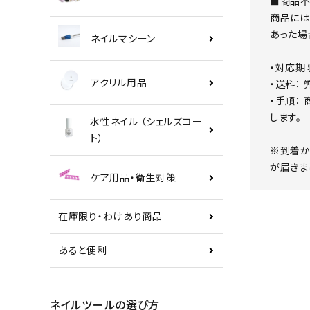
■商品不
商品には
あった場
ネイルマシーン
・対応期
アクリル用品
・送料：
・手順：
します。
水性ネイル （シェルズコー
ト）
※到着か
が届きま
ケア用品・衛生対策
在庫限り・わけあり商品
あると便利
ネイルツールの選び方