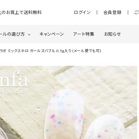
)以上のお買上で送料無料
ログイン
会員登録
ご
ールの選び方
キャンペーン
アート特集
お知らせ
先生コラボ ミックスホロ ガールズバブル 0.5g入り (メール便でも可)
ジェル
クベースジェルについて
MOMOxnail for all
ター・ホログラム
ネイルパーツ
スターター
ネイルマシーン
品・衛生対策
在庫限り・わけあり商品
特集ページ