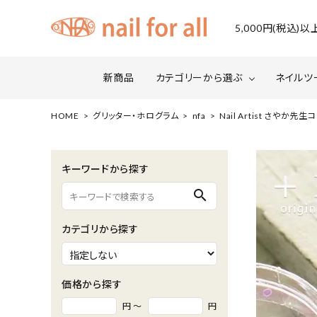
5,000円(税込
新商品
カテゴリーから選ぶ
ネイルツ
HOME
グリッター・ホログラム
nfa
Nail Artist さやか
ジェルネイル
ファイルについて
カラー
スネー
キーワードから探す
マグネット・ミラーパウダー
グリッ
search
ネイルシール・ フォイル・箔
セット・
カテゴリから探す
水性ネイル （シェルズコート）
ケア用
セミナー情報
セール
価格から探す
円 ～
円