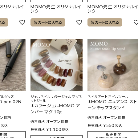
 オリジナルイ
MOMO先生 オリジナルイ
MOMO先生 オリジナル
ンク
ンク
れる
カートに入れる
カートに入れる
イルグッズ
ジェルネイル カラージェル マグネ
ネイルアート ネイルツール
ットジェル
O pen 09N
＊MOMO ニュアンス スト
＊カラージェルMOMO ア
ーン チップスタンド
ンバー マグ 10g
プン価格
オープン価格
通常価格
オープン価格
通常価格
0
¥
550
販売価格
税込
税込
¥
1,100
販売価格
税込
期間
販売期間