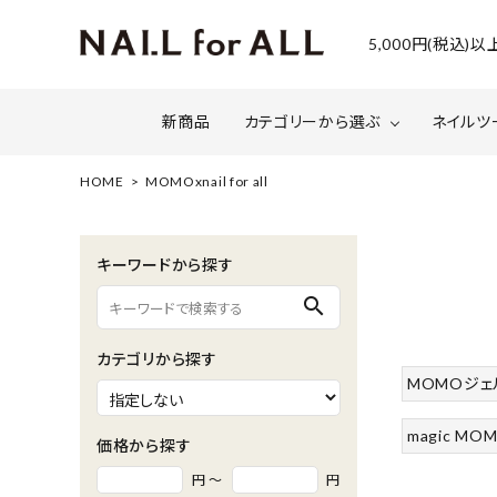
5,000円(税込
新商品
カテゴリーから選ぶ
ネイルツ
HOME
MOMOxnail for all
ジェルネイル
ファイルについて
カラー
スネー
キーワードから探す
マグネット・ミラーパウダー
グリッ
search
ネイルシール・ フォイル・箔
セット・
カテゴリから探す
水性ネイル （シェルズコート）
ケア用
MOMOジェ
セミナー情報
セール
magic MOM
価格から探す
円 ～
円