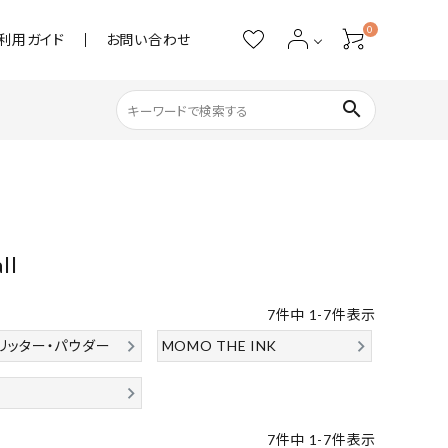
0
利用ガイド
お問い合わせ
search
ネイル用品
ストーン・パール
ll
アクリル用品
7
件中
1
-
7
件表示
あると便利
リッター・パウダー
MOMO THE INK
7
件中
1
-
7
件表示