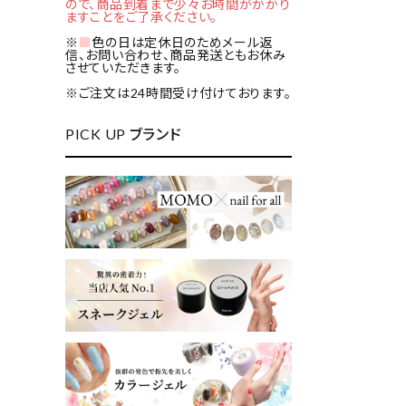
ので、商品到着まで少々お時間がかかり
ますことをご了承ください。
※
■
色の日は定休日のためメール返
信、お問い合わせ、商品発送ともお休み
させていただきます。
※ご注文は24時間受け付けております。
PICK UP ブランド