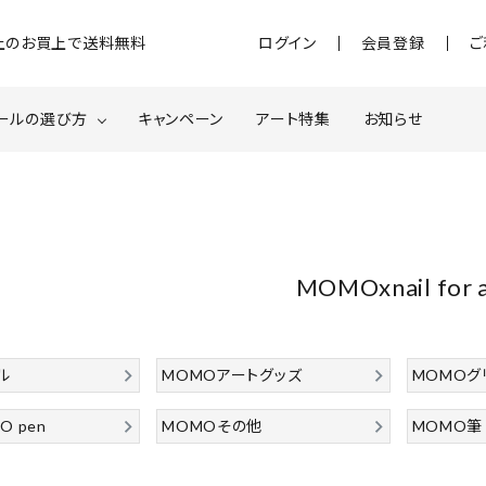
)以上のお買上で送料無料
ログイン
会員登録
ご
ールの選び方
キャンペーン
アート特集
お知らせ
ジェル
クベースジェルについて
MOMOxnail for all
ター・ホログラム
ネイルパーツ
MOMOxnail for a
スターター
ネイルマシーン
品・衛生対策
在庫限り・わけあり商品
ル
MOMOアートグッズ
MOMOグ
特集ページ
O pen
MOMOその他
MOMO筆