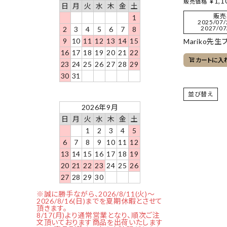
¥
1,1
販売価格
日
月
火
水
木
金
土
販売
1
2025/07/
2027/07
2
3
4
5
6
7
8
9
10
11
12
13
14
15
Mariko先
16
17
18
19
20
21
22
カートに入
23
24
25
26
27
28
29
30
31
並び替え
2026年9月
日
月
火
水
木
金
土
1
2
3
4
5
6
7
8
9
10
11
12
13
14
15
16
17
18
19
20
21
22
23
24
25
26
27
28
29
30
※誠に勝手ながら、2026/8/11(火)～
2026/8/16(日)までを夏期休暇とさせて
頂きます。
8/17(月)より通常営業となり、順次ご注
文頂いております商品を出荷いたします