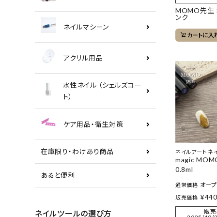
MOMO先生
ンク
ネイルマシーン
カートに入
アクリル用品
水性ネイル （シェルズコー
ト）
ケア用品・衛生対策
在庫限り・わけあり商品
ネイルアート ネ
magic MOM
0.8ml
あると便利
オー
通常価格
¥
44
販売価格
販売
ネイルツールの選び方