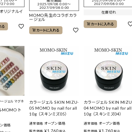
7 10:00
〜
2025/09/08 0:00
〜
販売期間
/27 0:00
2027/09/08 0:00
2025/09/08 0:00
〜
2027/09/08 0:00
 オリジナルイ
在庫切れ
MOMO先生のコラボカラ
ージェル
カートに入れる
れる
カートに入れる
ラージェル マグネ
カラージェル SKIN MIZU-
カラージェル SKIN MIZU
05 MOMO by nail for all
04 MOMO by nail for all
MOMO ト
10g （スキンミズ05）
10g （スキンミズ04）
オープン価格
オープン価格
通常価格
通常価格
プン価格
¥
1,760
¥
1,760
販売価格
販売価格
税込
税込