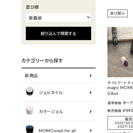
並び順
並び替え
絞り込んで検索する
カテゴリーから探す
新商品
ネイルアート ネ
magic MOM
ジェルネイル
0.8ml
オー
通常価格
¥
44
販売価格
カラージェル
販売
2025/10/2
2027/10
MOMOxnail for all