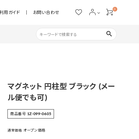
0
利用ガイド
お問い合わせ
search
ネイル用品
ストーン・パール
マグネット 円柱型 ブラック (メー
アクリル用品
ル便でも可)
あると便利
商品番号
1Z-099-0605
オープン価格
通常価格