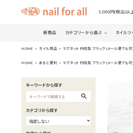
5,000円(税込
新商品
カテゴリーから選ぶ
ネイルツ
HOME
ネイル用品
マグネット 円柱型 ブラック (メール便でも可
ジェルネイル
ファイルについて
カラー
スネー
HOME
あると便利
マグネット 円柱型 ブラック (メール便でも可
マグネット・ミラーパウダー
グリッ
キーワードから探す
ネイルシール・ フォイル・箔
セット・
search
水性ネイル （シェルズコート）
ケア用
カテゴリから探す
セミナー情報
セール