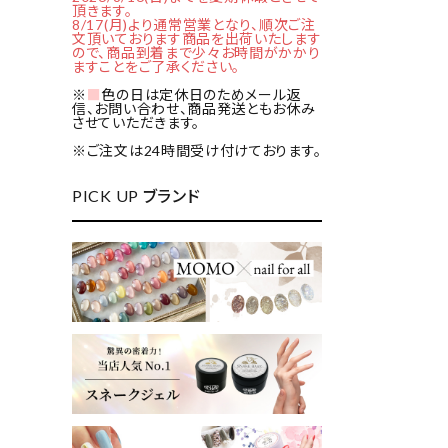
頂きます。
8/17(月)より通常営業となり、順次ご注
文頂いております商品を出荷いたします
ので、商品到着まで少々お時間がかかり
ますことをご了承ください。
※
■
色の日は定休日のためメール返
信、お問い合わせ、商品発送ともお休み
させていただきます。
※ご注文は24時間受け付けております。
PICK UP ブランド