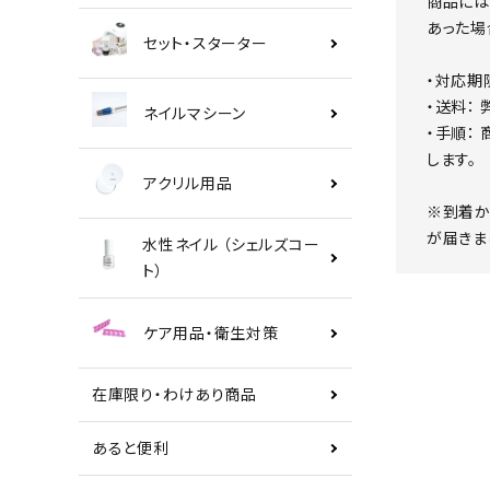
商品には
あった場
セット・スターター
・対応期
・送料：
ネイルマシーン
・手順：
します。
アクリル用品
※到着か
が届きま
水性ネイル （シェルズコー
ト）
ケア用品・衛生対策
在庫限り・わけあり商品
あると便利