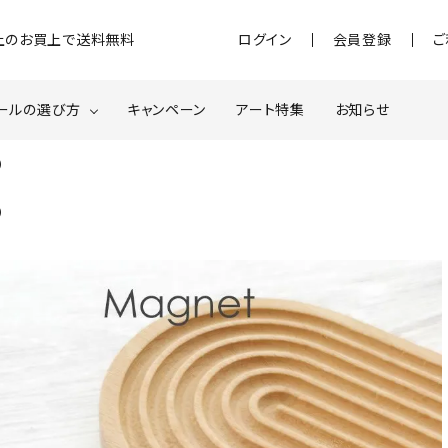
)以上のお買上で送料無料
ログイン
会員登録
ご
ールの選び方
キャンペーン
アート特集
お知らせ
)
ジェル
クベースジェルについて
MOMOxnail for all
)
ター・ホログラム
ネイルパーツ
スターター
ネイルマシーン
品・衛生対策
在庫限り・わけあり商品
特集ページ