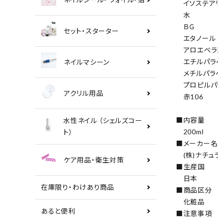
イソステア
水
ＢＧ
セット・スターター
エタノール
アロエベラ
エチルパラ
ネイルマシーン
メチルパラ
プロピルパ
アクリル用品
赤106
■内容量
水性ネイル （シェルズコー
200ml
ト）
■メーカー名
(株)ナチュ
ケア用品・衛生対策
■生産国
日本
在庫限り・わけあり商品
■商品区分
化粧品
あると便利
■注意事項