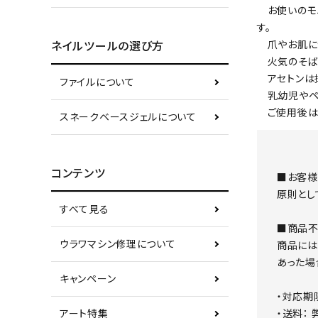
お使いのモニ
す。
爪やお肌に合
ネイルツールの選び方
火気のそば
アセトンは揮
ファイルについて
乳幼児やペッ
ご使用後は蓋
スネークベースジェルについて
コンテンツ
■お客様
原則とし
すべて見る
■商品不
ウラワマシン修理について
商品には
あった場
キャンペーン
・対応期
・送料：
アート特集