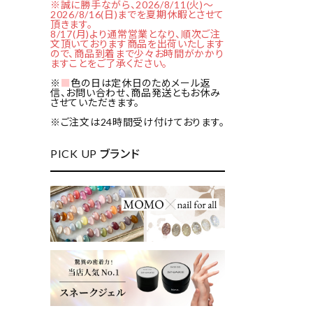
※誠に勝手ながら、2026/8/11(火)～
2026/8/16(日)までを夏期休暇とさせて
頂きます。
8/17(月)より通常営業となり、順次ご注
文頂いております商品を出荷いたします
ので、商品到着まで少々お時間がかかり
ますことをご了承ください。
※
■
色の日は定休日のためメール返
信、お問い合わせ、商品発送ともお休み
させていただきます。
※ご注文は24時間受け付けております。
PICK UP ブランド