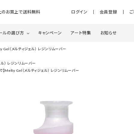
)以上のお買上で送料無料
ログイン
会員登録
ご
ールの選び方
キャンペーン
アート特集
お知らせ
y Gel（メルティジェル） レジンリムーバー
ジェル
クベースジェルについて
MOMOxnail for all
ジェル） レジンリムーバー
】Melty Gel（メルティジェル） レジンリムーバー
ター・ホログラム
ネイルパーツ
スターター
ネイルマシーン
品・衛生対策
在庫限り・わけあり商品
特集ページ