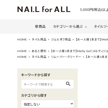
5,000円(税込
新商品
カテゴリーから選ぶ
ネイルツ
HOME
ネイル用品
ジェルオフ用品
【お一人様1本まで】Melt
ジェルネイル
ファイルについて
カラー
スネー
HOME
あると便利
【お一人様1本まで】Melty Gel（メルティ
HOME
ネイル用品
リムーバー・クリーナー
【お一人様1本まで
マグネット・ミラーパウダー
グリッ
ネイルシール・ フォイル・箔
セット・
キーワードから探す
水性ネイル （シェルズコート）
ケア用
search
セミナー情報
セール
カテゴリから探す