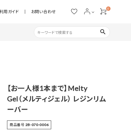
0
利用ガイド
お問い合わせ
search
ネイル用品
ストーン・パール
アクリル用品
【お一人様1本まで】Melty
Gel（メルティジェル） レジンリム
あると便利
ーバー
商品番号
2B-070-0006