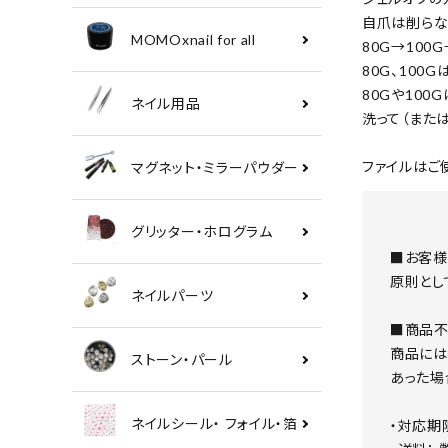
自爪は削らな
MOMOxnail for all
80G→100
80G、100
80Gや10
ネイル用品
洗って（また
ファイルはご
マグネット・ミラーパウダー
グリッター・ホログラム
■お客様
原則とし
ネイルパーツ
■商品不
商品には
ストーン・パール
あった場
ネイルシール・ フォイル・箔
・対応期