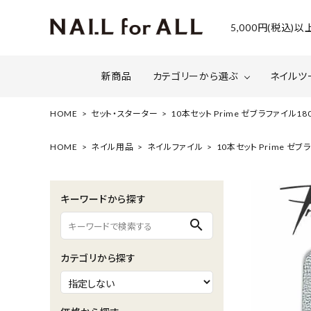
5,000円(税込
新商品
カテゴリーから選ぶ
ネイルツ
HOME
セット・スターター
10本セット Prime ゼブラファイル18
ジェルネイル
ファイルについて
カラー
スネー
HOME
ネイル用品
ネイルファイル
10本セット Prime ゼブ
マグネット・ミラーパウダー
グリッ
キーワードから探す
ネイルシール・ フォイル・箔
セット・
search
水性ネイル （シェルズコート）
ケア用
カテゴリから探す
セミナー情報
セール