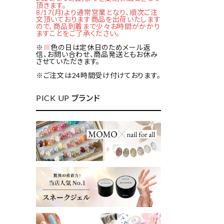
頂きます。
8/17(月)より通常営業となり、順次ご注
文頂いております商品を出荷いたします
ので、商品到着まで少々お時間がかかり
ますことをご了承ください。
※
■
色の日は定休日のためメール返
信、お問い合わせ、商品発送ともお休み
させていただきます。
※ご注文は24時間受け付けております。
PICK UP ブランド