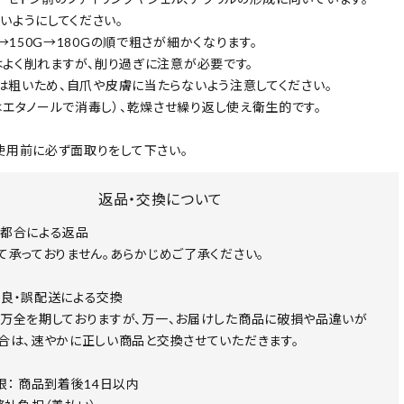
いようにしてください。
G→150G→180Gの順で粗さが細かくなります。
Gはよく削れますが、削り過ぎに注意が必要です。
0Gは粗いため、自爪や皮膚に当たらないよう注意してください。
はエタノールで消毒し）、乾燥させ繰り返し使え衛生的です。
使用前に必ず面取りをして下さい。
返品・交換について
都合による返品
て承っておりません。あらかじめご了承ください。
良・誤配送による交換
万全を期しておりますが、万一、お届けした商品に破損や品違いが
合は、速やかに正しい商品と交換させていただきます。
限： 商品到着後14日以内