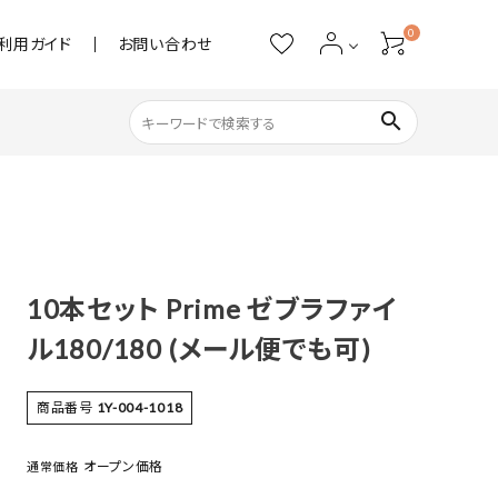
0
利用ガイド
お問い合わせ
search
ネイル用品
ストーン・パール
10本セット Prime ゼブラファイ
アクリル用品
ル180/180 (メール便でも可)
あると便利
商品番号
1Y-004-1018
オープン価格
通常価格