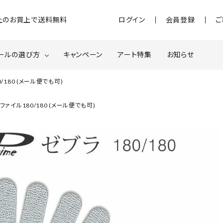
)以上のお買上で送料無料
ログイン
会員登録
ご
ールの選び方
キャンペーン
アート特集
お知らせ
0/180 (メール便でも可)
ジェル
クベースジェルについて
MOMOxnail for all
ラファイル180/180 (メール便でも可)
ター・ホログラム
ネイルパーツ
スターター
ネイルマシーン
品・衛生対策
在庫限り・わけあり商品
特集ページ