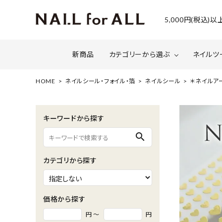
5,000円(税込
新商品
カテゴリーから選ぶ
ネイルツ
HOME
ネイルシール・フォイル・箔
ネイルシール
＊ネイルアー
ジェルネイル
ファイルについて
カラー
スネー
キーワードから探す
マグネット・ミラーパウダー
グリッ
search
ネイルシール・ フォイル・箔
セット・
カテゴリから探す
水性ネイル （シェルズコート）
ケア用
セミナー情報
セール
価格から探す
円 ～
円