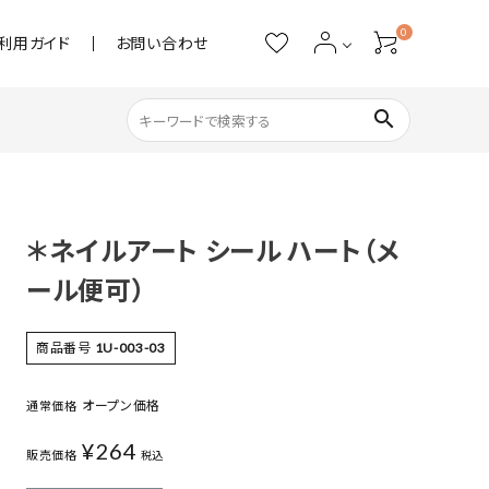
0
利用ガイド
お問い合わせ
search
ネイル用品
＊ネイルアート シール ハート（メ
ストーン・パール
ール便可）
アクリル用品
商品番号
1U-003-03
あると便利
オープン価格
通常価格
¥
264
販売価格
税込