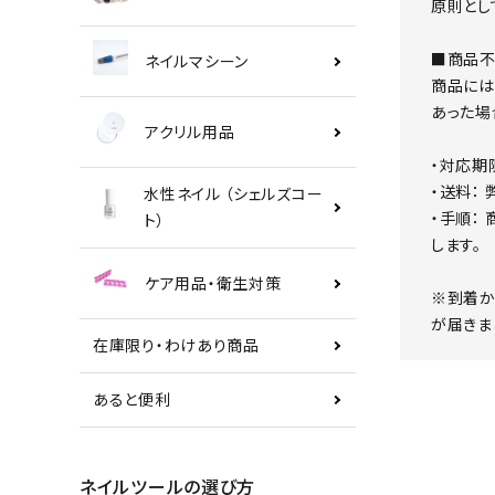
原則とし
■商品不
ネイルマシーン
商品には
あった場
アクリル用品
・対応期
・送料：
水性ネイル （シェルズコー
・手順：
ト）
します。
ケア用品・衛生対策
※到着か
が届きま
在庫限り・わけあり商品
あると便利
ネイルツールの選び方