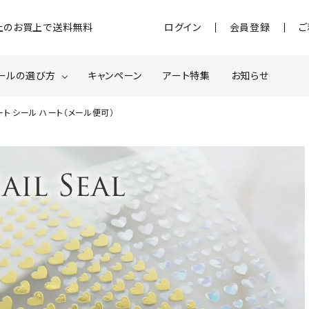
)以上のお買上で送料無料
ログイン
会員登録
ご
ールの選び方
キャンペーン
アート特集
お知らせ
ト シール ハート（メール便可）
ジェル
クベースジェルについて
MOMOxnail for all
ター・ホログラム
ネイルパーツ
スターター
ネイルマシーン
品・衛生対策
在庫限り・わけあり商品
特集ページ