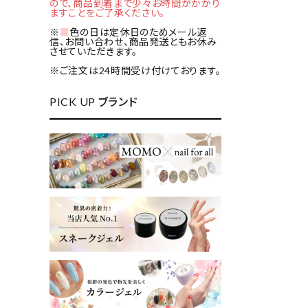
ので、商品到着まで少々お時間がかかり
ますことをご了承ください。
※
■
色の日は定休日のためメール返
信、お問い合わせ、商品発送ともお休み
させていただきます。
※ご注文は24時間受け付けております。
PICK UP ブランド