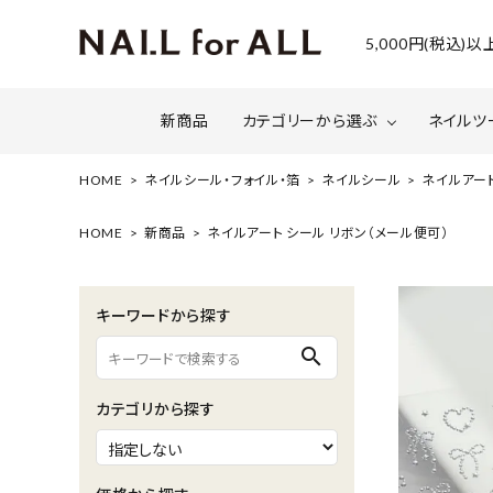
5,000円(税込
新商品
カテゴリーから選ぶ
ネイルツ
HOME
ネイルシール・フォイル・箔
ネイルシール
ネイルアート
ジェルネイル
ファイルについて
カラー
スネー
HOME
新商品
ネイルアート シール リボン（メール便可）
マグネット・ミラーパウダー
グリッ
キーワードから探す
ネイルシール・ フォイル・箔
セット・
search
水性ネイル （シェルズコート）
ケア用
カテゴリから探す
セミナー情報
セール