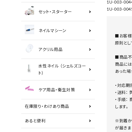
1U-003-004
1U-003-004
セット・スターター
ネイルマシーン
■お客様
原則とし
アクリル用品
■商品不
商品には
水性ネイル （シェルズコー
あった場
ト）
・対応期
ケア用品・衛生対策
・送料：
・手順：
在庫限り・わけあり商品
します。
※到着か
あると便利
が届きま