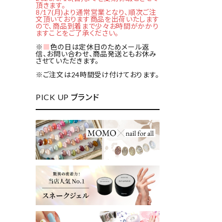
頂きます。
8/17(月)より通常営業となり、順次ご注
文頂いております商品を出荷いたします
ので、商品到着まで少々お時間がかかり
ますことをご了承ください。
※
■
色の日は定休日のためメール返
信、お問い合わせ、商品発送ともお休み
させていただきます。
※ご注文は24時間受け付けております。
PICK UP ブランド