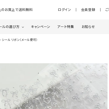
)以上のお買上で送料無料
ログイン
会員登録
ご
ールの選び方
キャンペーン
アート特集
お知らせ
 シール リボン（メール便可）
ジェル
クベースジェルについて
MOMOxnail for all
ター・ホログラム
ネイルパーツ
スターター
ネイルマシーン
品・衛生対策
在庫限り・わけあり商品
特集ページ