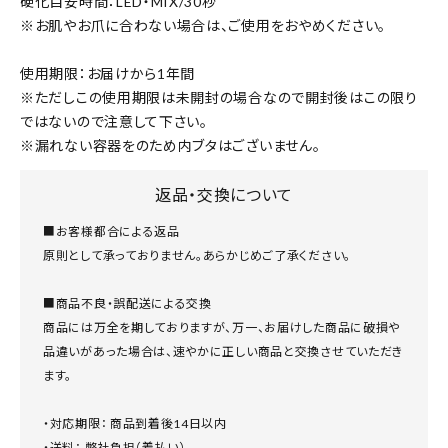
硬化目安時間：LED・MIX/30秒
※お肌やお爪に合わない場合は、ご使用をおやめください。
使用期限：お届けから1年間
※ただしこの使用期限は未開封の場合なので開封後はこの限り
ではないので注意して下さい。
※漏れない容器をのため内ブタはございません。
返品・交換について
■お客様都合による返品
原則として承っておりません。あらかじめご了承ください。
■商品不良・誤配送による交換
商品には万全を期しておりますが、万一、お届けした商品に破損や
品違いがあった場合は、速やかに正しい商品と交換させていただき
ます。
・対応期限： 商品到着後14日以内
・送料： 弊社負担（着払い）