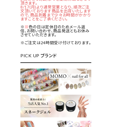
頂きます。
8/17(月)より通常営業となり、順次ご注
文頂いております商品を出荷いたします
ので、商品到着まで少々お時間がかかり
ますことをご了承ください。
※
■
色の日は定休日のためメール返
信、お問い合わせ、商品発送ともお休み
させていただきます。
※ご注文は24時間受け付けております。
PICK UP ブランド