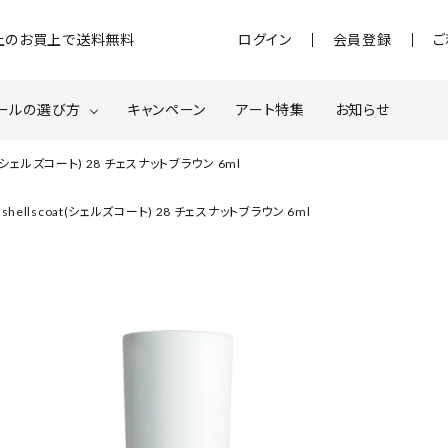
)以上のお買上で送料無料
ログイン
会員登録
ご
ールの選び方
キャンペーン
アート特集
お知らせ
t(シェルズコート) 28 チェスナットブラウン 6ml
ジェル
クベースジェルについて
MOMOxnail for all
hellscoat(シェルズコート) 28 チェスナットブラウン 6ml
ター・ホログラム
ネイルパーツ
スターター
ネイルマシーン
品・衛生対策
在庫限り・わけあり商品
特集ページ