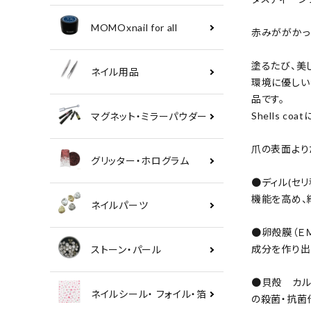
MOMOxnail for all
赤みががかっ
塗るたび、美し
ネイル用品
環境に優しい
品です。
Shells c
マグネット・ミラーパウダー
爪の表面より
グリッター・ホログラム
●ディル(セ
機能を高め、
ネイルパーツ
●卵殻膜（Ｅ
成分を作り出
ストーン・パール
●貝殻 カル
ネイルシール・ フォイル・箔
の殺菌・抗菌