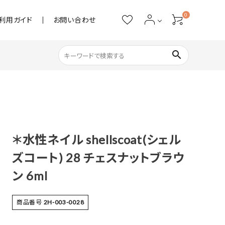
0
利用ガイド
お問い合わせ
search
ネイル用品
ストーン・パール
＊水性ネイル shellscoat(シェル
アクリル用品
ズコート) 28 チェスナットブラウ
あると便利
ン 6ml
商品番号
2H-003-0028