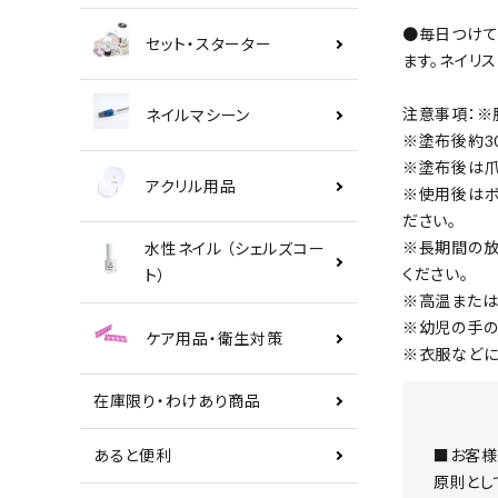
●毎日つけて
セット・スターター
ます。ネイリ
注意事項：※
ネイルマシーン
※塗布後約3
※塗布後は爪
アクリル用品
※使用後はボ
ださい。
※長期間の放
水性ネイル （シェルズコー
ください。
ト）
※高温または
※幼児の手の
ケア用品・衛生対策
※衣服などに
在庫限り・わけあり商品
■お客様
あると便利
原則とし