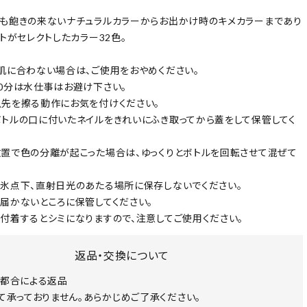
も飽きの来ないナチュラルカラーからお出かけ時のキメカラーまであり
ストがセレクトしたカラー32色。
肌に合わない場合は、ご使用をおやめください。
0分は水仕事はお避け下さい。
先を擦る動作にお気を付けください。
トルの口に付いたネイルをきれいにふき取ってから蓋をして保管してく
置で色の分離が起こった場合は、ゆっくりとボトルを回転させて混ぜて
氷点下、直射日光のあたる場所に保存しないでください。
届かないところに保管してください。
付着するとシミになりますので、注意してご使用ください。
返品・交換について
都合による返品
て承っておりません。あらかじめご了承ください。