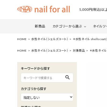
5,000円(税込
新商品
カテゴリーから選ぶ
ネイルツ
HOME
水性ネイル（シェルズコート）
＊水性ネイル shellscoa
ジェルネイル
ファイルについて
カラー
スネー
HOME
水性ネイル（シェルズコート）
対象商品
＊水性ネイル s
マグネット・ミラーパウダー
グリッ
キーワードから探す
ネイルシール・ フォイル・箔
セット・
search
水性ネイル （シェルズコート）
ケア用
カテゴリから探す
セミナー情報
セール