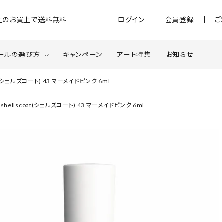
)以上のお買上で送料無料
ログイン
会員登録
ご
ールの選び方
キャンペーン
アート特集
お知らせ
t(シェルズコート) 43 マーメイドピンク 6ml
ジェル
クベースジェルについて
MOMOxnail for all
hellscoat(シェルズコート) 43 マーメイドピンク 6ml
ター・ホログラム
ネイルパーツ
スターター
ネイルマシーン
品・衛生対策
在庫限り・わけあり商品
特集ページ