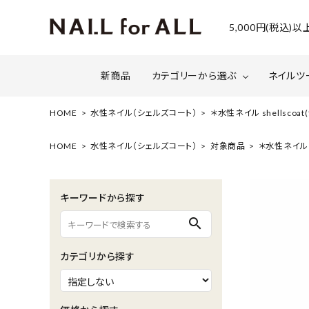
5,000円(税込
新商品
カテゴリーから選ぶ
ネイルツ
HOME
水性ネイル（シェルズコート）
＊水性ネイル shellscoa
ジェルネイル
ファイルについて
カラー
スネー
HOME
水性ネイル（シェルズコート）
対象商品
＊水性ネイル s
マグネット・ミラーパウダー
グリッ
キーワードから探す
ネイルシール・ フォイル・箔
セット・
search
水性ネイル （シェルズコート）
ケア用
カテゴリから探す
セミナー情報
セール