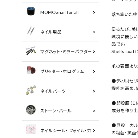
MOMOxnail for all
落ち着いた桃
塗るたび、美し
ネイル用品
環境に優しい
品です。
Shells c
マグネット・ミラーパウダー
爪の表面より
グリッター・ホログラム
●ディル(セ
機能を高め、
ネイルパーツ
●卵殻膜（Ｅ
成分を作り出
ストーン・パール
●貝殻 カル
ネイルシール・ フォイル・箔
の殺菌・抗菌