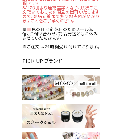
頂きます。
8/17(月)より通常営業となり、順次ご注
文頂いております商品を出荷いたします
ので、商品到着まで少々お時間がかかり
ますことをご了承ください。
※
■
色の日は定休日のためメール返
信、お問い合わせ、商品発送ともお休み
させていただきます。
※ご注文は24時間受け付けております。
PICK UP ブランド