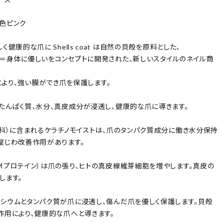
色ピンク
く健康的な爪に Shells coat は自然の貝殻を原料とした、
＝身体に優しいをコンセプトに開発された、新しいスタイルのネイル商
oatにより、強い膜ができ爪を保護します。
たんぱく質、水分、真皮成分が浸透し、健康的な爪に導きます。
リ科）に含まれるケラチノモイストは、爪のタンパク質成分に働き水分保持
縦じわ改善作用があります。
Ｍプロテイン）は爪の張り、ヒトの真皮線維芽細胞を増やします。真皮の
します。
シウムとタンパク質が爪に浸透し、傷んだ爪を優しく保護します。貝殻
作用により、健康的な爪へと導きます。