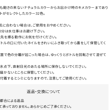
も飽きの来ないナチュラルカラーからお出かけ時のキメカラーまであり
ストがセレクトしたカラー32色。
肌に合わない場合は、ご使用をおやめください。
0分は水仕事はお避け下さい。
先を擦る動作にお気を付けください。
トルの口に付いたネイルをきれいにふき取ってから蓋をして保管してく
置で色の分離が起こった場合は、ゆっくりとボトルを回転させて混ぜて
氷点下、直射日光のあたる場所に保存しないでください。
届かないところに保管してください。
付着するとシミになりますので、注意してご使用ください。
返品・交換について
都合による返品
て承っておりません。あらかじめご了承ください。