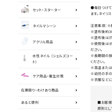
●毎日つけて
セット・スターター
ます。ネイリ
注意事項：※
ネイルマシーン
※塗布後約3
※塗布後は爪
アクリル用品
※使用後はボ
ださい。
※長期間の放
水性ネイル （シェルズコー
ください。
ト）
※高温または
※幼児の手の
ケア用品・衛生対策
※衣服などに
在庫限り・わけあり商品
■お客様
あると便利
原則とし