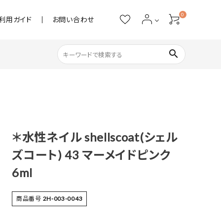
0
利用ガイド
お問い合わせ
search
ネイル用品
ストーン・パール
＊水性ネイル shellscoat(シェル
アクリル用品
ズコート) 43 マーメイドピンク
あると便利
6ml
商品番号
2H-003-0043