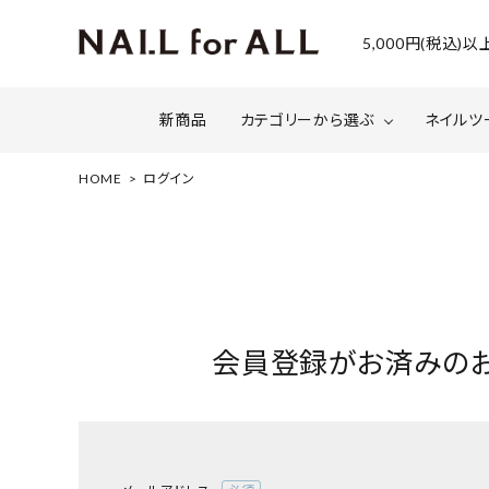
5,000円(税込
新商品
カテゴリーから選ぶ
ネイルツ
HOME
ログイン
ジェルネイル
ファイルについて
カラー
スネー
マグネット・ミラーパウダー
グリッ
ネイルシール・ フォイル・箔
セット・
会員登録がお済みの
水性ネイル （シェルズコート）
ケア用
セミナー情報
セール