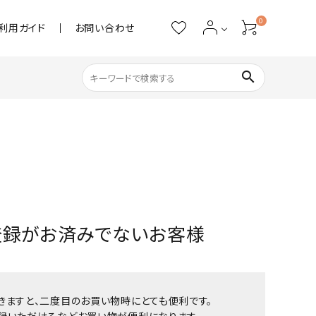
0
利用ガイド
お問い合わせ
search
ネイル用品
ストーン・パール
アクリル用品
登録がお済みでないお客様
あると便利
きますと、二度目のお買い物時にとても便利です。