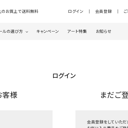
)以上のお買上で送料無料
ログイン
会員登録
ご
ールの選び方
キャンペーン
アート特集
お知らせ
ジェル
クベースジェルについて
MOMOxnail for all
ター・ホログラム
ネイルパーツ
ログイン
スターター
ネイルマシーン
お客様
まだご
品・衛生対策
在庫限り・わけあり商品
特集ページ
会員登録をしていただ