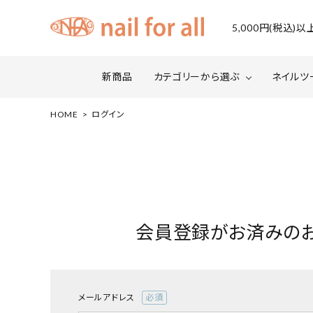
5,000円(税込
新商品
カテゴリーから選ぶ
ネイルツ
HOME
ログイン
ジェルネイル
ファイルについて
カラー
スネー
マグネット・ミラーパウダー
グリッ
ネイルシール・ フォイル・箔
セット・
会員登録がお済みの
水性ネイル （シェルズコート）
ケア用
セミナー情報
セール
メールアドレス
(必