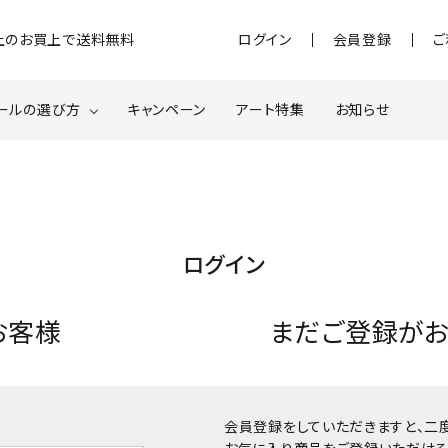
)以上のお買上で送料無料
ログイン
会員登録
ご
ールの選び方
キャンペーン
アート特集
お知らせ
ジェル
クベースジェルについて
MOMOxnail for all
ター・ホログラム
ネイルパーツ
ログイン
スターター
ネイルマシーン
お客様
まだご登録が
品・衛生対策
在庫限り・わけあり商品
特集ページ
会員登録をしていただきますと、二