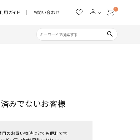
0
利用ガイド
お問い合わせ
search
ネイル用品
ストーン・パール
アクリル用品
お済みでないお客様
あると便利
度目のお買い物時にとても便利です。