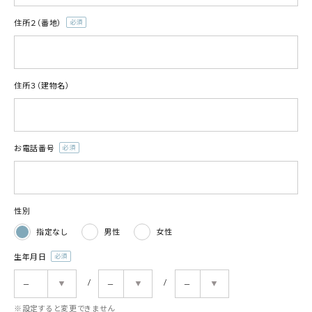
住所２（番地）
(必
須)
住所３（建物名）
お電話番号
(必
須)
性別
指定なし
男性
女性
生年月日
(必
須)
※設定すると変更できません