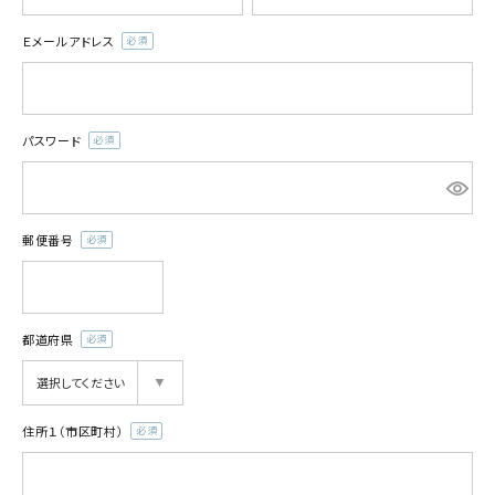
Ｅメールアドレス
(必
須)
パスワード
(必
須)
郵便番号
(必
須)
都道府県
(必
須)
住所１（市区町村）
(必
須)