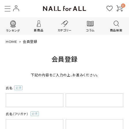
0
新商品
カテゴリー
コラム
商品検索
ランキング
HOME
会員登録
会員登録
下記の内容をご入力の上、お進みください。
氏名
(必
須)
氏名（フリガナ）
(必
須)