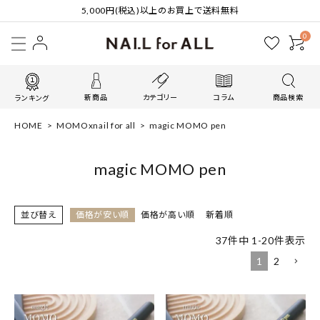
5,000円(税込)以上のお買上で送料無料
0
新商品
カテゴリー
コラム
商品検索
ランキング
HOME
MOMOxnail for all
magic MOMO pen
magic MOMO pen
並び替え
価格が安い順
価格が高い順
新着順
37
件中
1
-
20
件表示
1
2