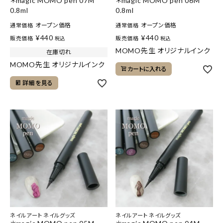
＊magic MOMO pen 07M
＊magic MOMO pen 06M
0.8ml
0.8ml
オープン価格
オープン価格
通常価格
通常価格
¥
440
¥
440
販売価格
販売価格
税込
税込
MOMO先生 オリジナルインク
在庫切れ
MOMO先生 オリジナルインク
カートに入れる
詳細を見る
ネイルアート ネイルグッズ
ネイルアート ネイルグッズ