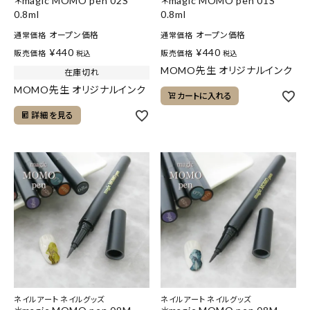
＊magic MOMO pen 02S
＊magic MOMO pen 01S
0.8ml
0.8ml
オープン価格
オープン価格
通常価格
通常価格
¥
440
¥
440
販売価格
販売価格
税込
税込
MOMO先生 オリジナルインク
在庫切れ
MOMO先生 オリジナルインク
カートに入れる
詳細を見る
ネイルアート ネイルグッズ
ネイルアート ネイルグッズ