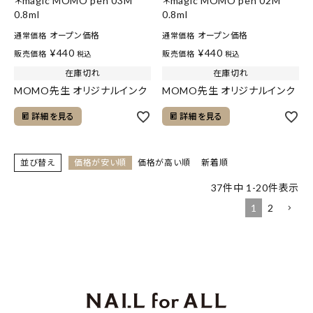
＊magic MOMO pen 03M
＊magic MOMO pen 02M
0.8ml
0.8ml
オープン価格
オープン価格
通常価格
通常価格
¥
440
¥
440
販売価格
販売価格
税込
税込
在庫切れ
在庫切れ
MOMO先生 オリジナルインク
MOMO先生 オリジナルインク
詳細を見る
詳細を見る
並び替え
価格が安い順
価格が高い順
新着順
37
件中
1
-
20
件表示
1
2